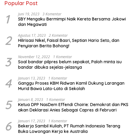
Popular Post
1
Juni 19, 2023
3 Komentar
SBY Mengaku Bermimpi Naik Kereta Bersama Jokowi
dan Megawati
2
Agustus 17, 2023
2 Komentar
Hilirisasi Nikel, Faisal Basri, Septian Hario Seto, dan
Penyiaran Berita Bohong!
3
November 12, 2022
1 Komentar
Soal bandar pilpres belum sepakat, Paloh minta isu
bandar dibuka sejelas-jelasnya
4
Januari 13, 2023
1 Komentar
Ganggu Proses KBM Ridwan Kamil Dukung Larangan
Murid Bawa Lato-Lato di Sekolah
5
Januari 8, 2023
1 Komentar
Ketua DPP NasDem Effendi Choirie: Demokrat dan PKS
akan Deklarasi Anies Sebagai Capres di Februari
6
Januari 17, 2023
1 Komentar
Bekerja Sambil Kuliah, PT Rumah Indonesia Terang
Buka Lowongan Kerja ke Australia