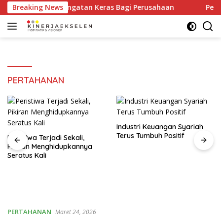
Langsung
aan Kerja Peringatan Keras Bagi Perusahaan
Breaking News
Peristiwa 
ke
konten
PERTAHANAN
Industri Keuangan Syariah
Terus Tumbuh Positif
Peristiwa Terjadi Sekali,
Pikiran Menghidupkannya
Seratus Kali
PERTAHANAN
Maret 24, 2026