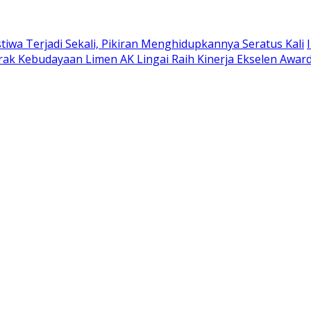
stiwa Terjadi Sekali, Pikiran Menghidupkannya Seratus Kali
k Kebudayaan Limen AK Lingai Raih Kinerja Ekselen Award