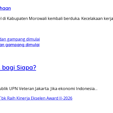
ahaan
kel di Kabupaten Morowali kembali berduka. Kecelakaan kerj
 dan gampang dimulai
 bagi Siapa?
blik UPN Veteran Jakarta. Jika ekonomi Indonesia…