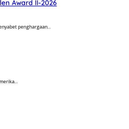
len Award II-2026
menyabet penghargaan…
Amerika…