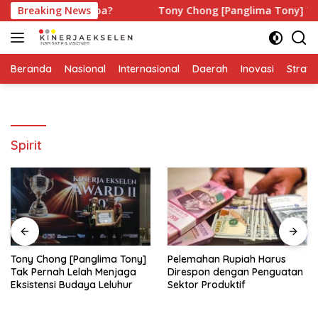
Langsung
as bagi Siapa?
Breaking News
Tony Chong [Panglima Tony] Tak Pernah
ke
konten
Beranda
Nasional
Internasional
Daerah
Inovasi
Strate
Spirit
Tony Chong [Panglima Tony]
Pelemahan Rupiah Harus
Tak Pernah Lelah Menjaga
Direspon dengan Penguatan
Eksistensi Budaya Leluhur
Sektor Produktif