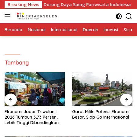
Langsung
ustri MICE Dorong Daya Saing Pariwisata Indonesia
Breaking News
Ek
ke
konten
Beranda
Nasional
Internasional
Daerah
Inovasi
Strate
Tambang
Ekonomi Jabar Triwulan II
Garut Miliki Potensi Ekonomi
2026 Tumbuh 5,73 Persen,
Besar, Siap Go International
Lebih Tinggi Dibandingkan
Nasional