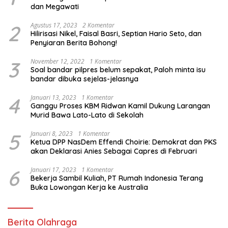
dan Megawati
2
Agustus 17, 2023
2 Komentar
Hilirisasi Nikel, Faisal Basri, Septian Hario Seto, dan
Penyiaran Berita Bohong!
3
November 12, 2022
1 Komentar
Soal bandar pilpres belum sepakat, Paloh minta isu
bandar dibuka sejelas-jelasnya
4
Januari 13, 2023
1 Komentar
Ganggu Proses KBM Ridwan Kamil Dukung Larangan
Murid Bawa Lato-Lato di Sekolah
5
Januari 8, 2023
1 Komentar
Ketua DPP NasDem Effendi Choirie: Demokrat dan PKS
akan Deklarasi Anies Sebagai Capres di Februari
6
Januari 17, 2023
1 Komentar
Bekerja Sambil Kuliah, PT Rumah Indonesia Terang
Buka Lowongan Kerja ke Australia
Berita Olahraga