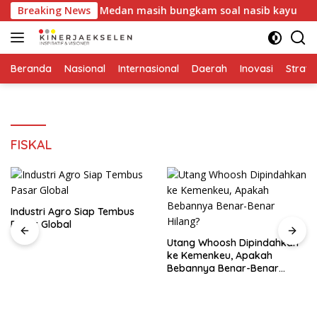
Langsung
bidang, DLH Medan masih bungkam soal nasib kayu
Breaking News
I
ke
konten
Beranda
Nasional
Internasional
Daerah
Inovasi
Strate
FISKAL
Industri Agro Siap Tembus
Pasar Global
Utang Whoosh Dipindahkan
ke Kemenkeu, Apakah
Bebannya Benar-Benar
Hilang?