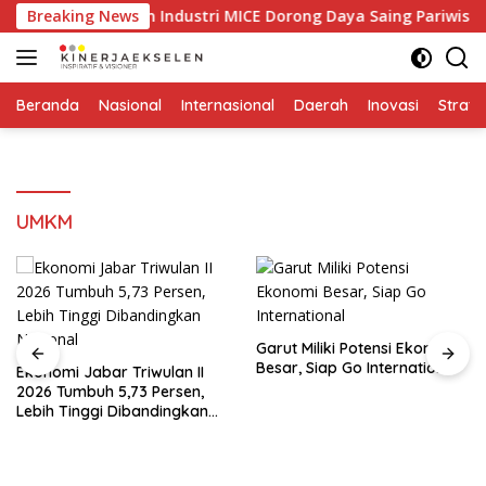
Langsung
 dan Penguatan Industri MICE Dorong Daya Saing Pariwisata In
Breaking News
ke
konten
Beranda
Nasional
Internasional
Daerah
Inovasi
Strate
UMKM
Garut Miliki Potensi Ekonomi
Besar, Siap Go International
Ekonomi Jabar Triwulan II
2026 Tumbuh 5,73 Persen,
Lebih Tinggi Dibandingkan
Nasional