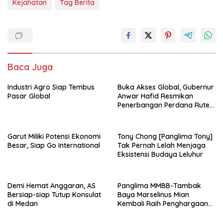
Kejahatan
Tag Berita
Baca Juga
Industri Agro Siap Tembus
Buka Akses Global, Gubernur
Pasar Global
Anwar Hafid Resmikan
Penerbangan Perdana Rute
Palu- Guangzhou
Garut Miliki Potensi Ekonomi
Tony Chong [Panglima Tony]
Besar, Siap Go International
Tak Pernah Lelah Menjaga
Eksistensi Budaya Leluhur
Demi Hemat Anggaran, AS
Panglima MMBB-Tambak
Bersiap-siap Tutup Konsulat
Baya Marselinus Mian
di Medan
Kembali Raih Penghargaan
Kinerja Ekselen Award II-
2026