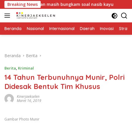
Langsung
, DLH Medan masih bungkam soal nasib kayu
Breaking News
Industri
ke
konten
Beranda
Nasional
Internasional
Daerah
Inovasi
Strate
Beranda
Berita
Berita
,
Kriminal
14 Tahun Terbunuhnya Munir, Polri
Didesak Bentuk Tim Khusus
Kinerjaekselen
Maret 16, 2019
Gambar Photo Munir