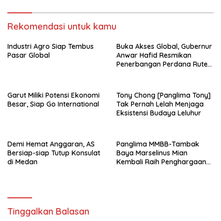
Rekomendasi untuk kamu
Industri Agro Siap Tembus
Buka Akses Global, Gubernur
Pasar Global
Anwar Hafid Resmikan
Penerbangan Perdana Rute
Palu- Guangzhou
Garut Miliki Potensi Ekonomi
Tony Chong [Panglima Tony]
Besar, Siap Go International
Tak Pernah Lelah Menjaga
Eksistensi Budaya Leluhur
Demi Hemat Anggaran, AS
Panglima MMBB-Tambak
Bersiap-siap Tutup Konsulat
Baya Marselinus Mian
di Medan
Kembali Raih Penghargaan
Kinerja Ekselen Award II-
2026
Tinggalkan Balasan