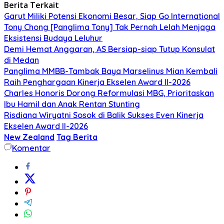
Berita Terkait
Garut Miliki Potensi Ekonomi Besar, Siap Go International
Tony Chong [Panglima Tony] Tak Pernah Lelah Menjaga
Eksistensi Budaya Leluhur
Demi Hemat Anggaran, AS Bersiap-siap Tutup Konsulat
di Medan
Panglima MMBB-Tambak Baya Marselinus Mian Kembali
Raih Penghargaan Kinerja Ekselen Award II-2026
Charles Honoris Dorong Reformulasi MBG, Prioritaskan
Ibu Hamil dan Anak Rentan Stunting
Risdiana Wiryatni Sosok di Balik Sukses Even Kinerja
Ekselen Award II-2026
New Zealand
Tag Berita
Komentar