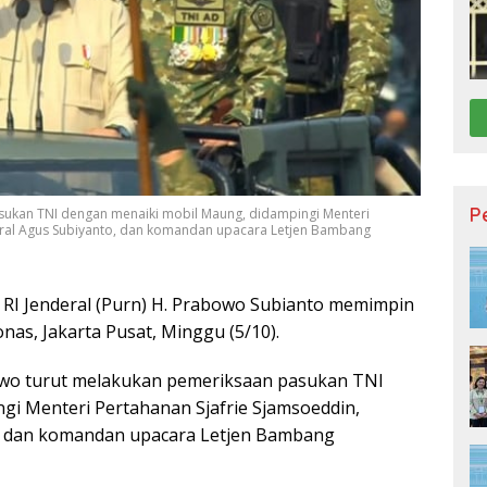
P
sukan TNI dengan menaiki mobil Maung, didampingi Menteri
deral Agus Subiyanto, dan komandan upacara Letjen Bambang
 RI Jenderal (Purn) H. Prabowo Subianto memimpin
as, Jakarta Pusat, Minggu (5/10).
owo turut melakukan pemeriksaan pasukan TNI
gi Menteri Pertahanan Sjafrie Sjamsoeddin,
o, dan komandan upacara Letjen Bambang