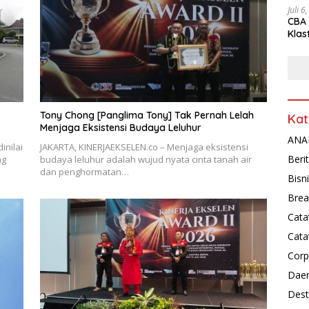
Juli 6
CBA 
Klas
Peny
Tony Chong [Panglima Tony] Tak Pernah Lelah
Kat
Menjaga Eksistensi Budaya Leluhur
ANAL
inilai
JAKARTA, KINERJAEKSELEN.co – Menjaga eksistensi
Beri
ng
budaya leluhur adalah wujud nyata cinta tanah air
dan penghormatan…
Bisn
Brea
Cata
Cata
Corp
Dae
Dest