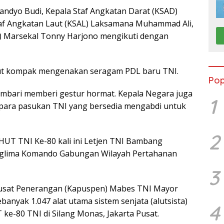
 Tandyo Budi, Kepala Staf Angkatan Darat (KSAD)
Staf Angkatan Laut (KSAL) Laksamana Muhammad Ali,
) Marsekal Tonny Harjono mengikuti dengan
sebut kompak mengenakan seragam PDL baru TNI.
Pop
mbari memberi gestur hormat. Kepala Negara juga
1
para pasukan TNI yang bersedia mengabdi untuk
2
UT TNI Ke-80 kali ini Letjen TNI Bambang
nglima Komando Gabungan Wilayah Pertahanan
3
Pusat Penerangan (Kapuspen) Mabes TNI Mayor
banyak 1.047 alat utama sistem senjata (alutsista)
4
ke-80 TNI di Silang Monas, Jakarta Pusat.