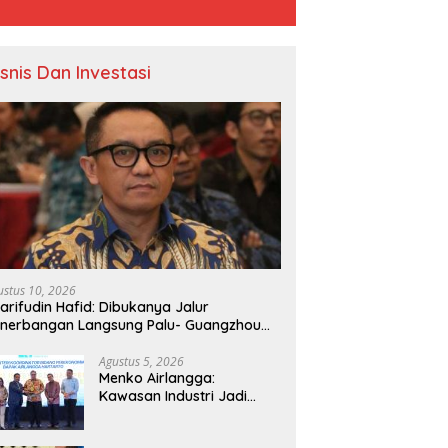
isnis Dan Investasi
ustus 10, 2026
arifudin Hafid: Dibukanya Jalur
nerbangan Langsung Palu- Guangzhou
ngat Strategis Peluang Investasi Semakin
erbuka
Agustus 5, 2026
Menko Airlangga:
Kawasan Industri Jadi
Penggerak Investasi dan
Pertumbuhan Ekonomi