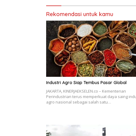
Rekomendasi untuk kamu
Industri Agro Siap Tembus Pasar Global
JAKARTA, KINERJAEKSELEN.co – Kementerian
Perindustrian terus memperkuat daya saing indu
agro nasional sebagai salah satu…