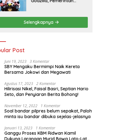
Godzilla, Pemerintah
Pastikan Kesiapan
Cadangan Pangan dan
Infrastruktur Pertanian
Selengkapnya
Nasional
ular Post
Juni 19, 2023
3 Komentar
SBY Mengaku Bermimpi Naik Kereta
Bersama Jokowi dan Megawati
Agustus 17, 2023
2 Komentar
Hilirisasi Nikel, Faisal Basri, Septian Hario
Seto, dan Penyiaran Berita Bohong!
November 12, 2022
1 Komentar
Soal bandar pilpres belum sepakat, Paloh
minta isu bandar dibuka sejelas-jelasnya
Januari 13, 2023
1 Komentar
Ganggu Proses KBM Ridwan Kamil
Dukung Larangan Murid Bawa Lato-Lato