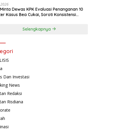
, 2026
Minta Dewas KPK Evaluasi Penanganan 10
ter Kasus Bea Cukai, Soroti Konsistensi
idikan
Selengkapnya
egori
ISIS
ta
is Dan Investasi
king News
tan Redaksi
tan Risdiana
orate
rah
inasi