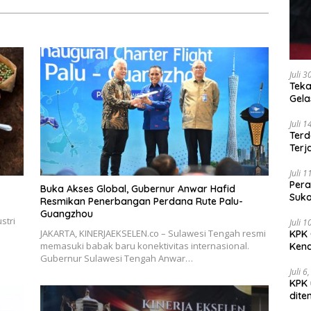
Juli 
Teka
Gel
Juli 
Terd
Terj
Juli 
Pera
Buka Akses Global, Gubernur Anwar Hafid
Suko
Resmikan Penerbangan Perdana Rute Palu-
Guangzhou
stri
Juli 
JAKARTA, KINERJAEKSELEN.co – Sulawesi Tengah resmi
KPK 
memasuki babak baru konektivitas internasional.
Kena
Gubernur Sulawesi Tengah Anwar…
Juli 6
KPK 
dite