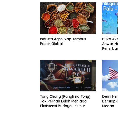
Industri Agro Siap Tembus
Buka Aks
Pasar Global
Anwar H
Penerba
Palu- G
Tony Chong [Panglima Tony]
Demi He
Tak Pernah Lelah Menjaga
Bersiap-
Eksistensi Budaya Leluhur
Medan