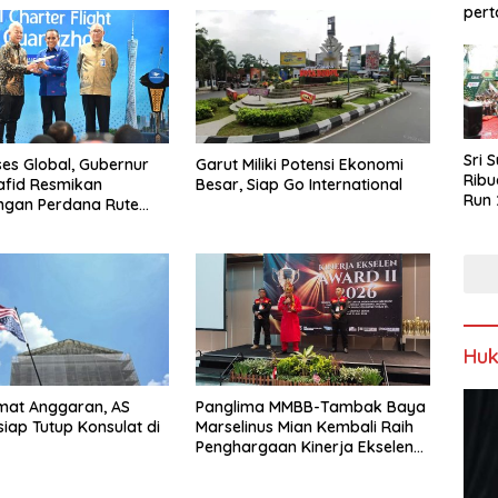
pert
Sri 
es Global, Gubernur
Garut Miliki Potensi Ekonomi
Ribu
afid Resmikan
Besar, Siap Go International
Run 
ngan Perdana Rute
Spor
uangzhou
Keb
Hu
mat Anggaran, AS
Panglima MMBB-Tambak Baya
siap Tutup Konsulat di
Marselinus Mian Kembali Raih
Penghargaan Kinerja Ekselen
Award II-2026