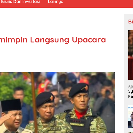
Bisnis Dan Investasi
Lainnya
B
mimpin Langsung Upacara
Ag
Sy
Pe
Sa
T