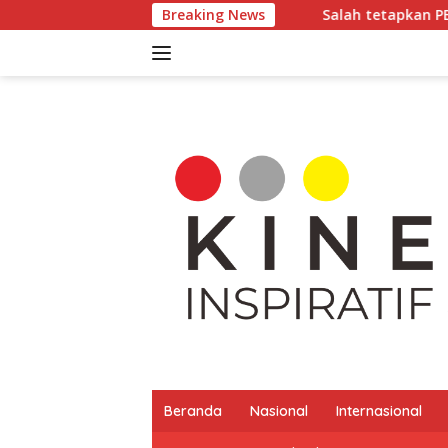
Langsung
akin Terbuka
Salah tetapkan PBB, Bapenda Medan dimin
Breaking News
ke
konten
Beranda
Nasional
Internasional