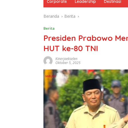
Corporate
Leadership
Destinasi
Beranda
Berita
Berita
Presiden Prabowo Me
HUT ke-80 TNI
Kinerjaekselen
Oktober 5, 2025