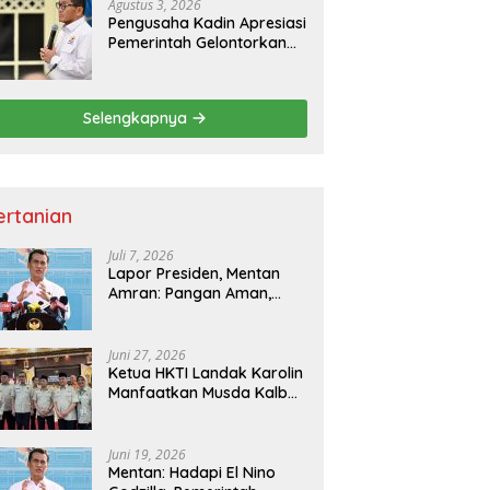
Nasional
Agustus 3, 2026
Pengusaha Kadin Apresiasi
Pemerintah Gelontorkan
Rp1.000 Triliun untuk
Pembangunan
Selengkapnya
ertanian
Juli 7, 2026
Lapor Presiden, Mentan
Amran: Pangan Aman,
Hilirisasi Dipercepat untuk
Kesejahteraan Petani
Juni 27, 2026
Ketua HKTI Landak Karolin
Manfaatkan Musda Kalbar
untuk Perkuat Sektor
Pangan
Juni 19, 2026
Mentan: Hadapi El Nino