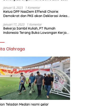
di Sekolah
Januari 8, 2023
1 Komentar
Ketua DPP NasDem Effendi Choirie:
Demokrat dan PKS akan Deklarasi Anies
Sebagai Capres di Februari
Januari 17, 2023
1 Komentar
Bekerja Sambil Kuliah, PT Rumah
Indonesia Terang Buka Lowongan Kerja
ke Australia
ita Olahraga
ion Teladan Medan resmi gelar