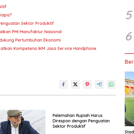
itif
5
Siapa?
enguatan Sektor Produktif
6
aikan PMI Manufaktur Nasional
ndukung Pertumbuhan Ekonomi
gkatkan Kompetensi IKM Jasa Service Handphone
Ber
Pelemahan Rupiah Harus
Direspon dengan Penguatan
Sektor Produktif
Stad