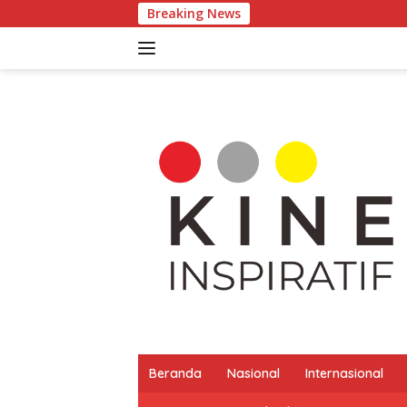
Langsung
Breaking News
ke
konten
Beranda
Nasional
Internasional