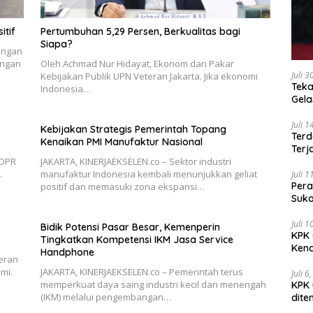
itif
Pertumbuhan 5,29 Persen, Berkualitas bagi
Siapa?
angan
angan
Oleh Achmad Nur Hidayat, Ekonom dan Pakar
Juli 
Kebijakan Publik UPN Veteran Jakarta. Jika ekonomi
Teka
Indonesia…
Gel
Juli 
Kebijakan Strategis Pemerintah Topang
Terd
Kenaikan PMI Manufaktur Nasional
Terj
 DPR
JAKARTA, KINERJAEKSELEN.co – Sektor industri
…
manufaktur Indonesia kembali menunjukkan geliat
Juli 
Pera
positif dan memasuki zona ekspansi…
Suko
Juli 
Bidik Potensi Pasar Besar, Kemenperin
KPK 
Tingkatkan Kompetensi IKM Jasa Service
Kena
Handphone
eran
mi.
JAKARTA, KINERJAEKSELEN.co – Pemerintah terus
Juli 6
memperkuat daya saing industri kecil dan menengah
KPK 
(IKM) melalui pengembangan…
dite