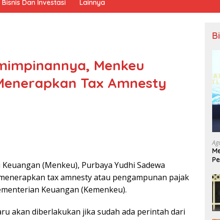
Bisnis Dan Investasi
Lainnya
B
mimpinannya, Menkeu
Menerapkan Tax Amnesty
Ag
Me
Pe
 Keuangan (Menkeu), Purbaya Yudhi Sadewa
Ek
n menerapkan tax amnesty atau pengampunan pajak
ementerian Keuangan (Kemenkeu).
ru akan diberlakukan jika sudah ada perintah dari