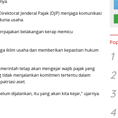
snya.
irektorat Jenderal Pajak (DJP) menjaga komunikasi
dunia usaha.
erpajakan belakangan kerap memicu
Pop
jaga iklim usaha dan memberikan kepastian hukum
1
merintah tetap akan mengejar wajib pajak yang
2
g tidak menjalankan komitmen tertentu dalam
atriasi aset.
3
elum dijalankan, itu yang akan kita kejar,” ujarnya.
4