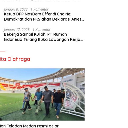
di Sekolah
Januari 8, 2023
1 Komentar
Ketua DPP NasDem Effendi Choirie:
Demokrat dan PKS akan Deklarasi Anies
Sebagai Capres di Februari
Januari 17, 2023
1 Komentar
Bekerja Sambil Kuliah, PT Rumah
Indonesia Terang Buka Lowongan Kerja
ke Australia
ita Olahraga
ion Teladan Medan resmi gelar