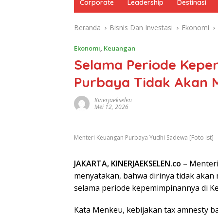
Corporate
Leadership
Destinasi
Beranda
Bisnis Dan Investasi
Ekonomi
Ekonomi
,
Keuangan
Selama Periode Kepe
Purbaya Tidak Akan 
Kinerjaekselen
Mei 12, 2026
Menteri Keuangan Purbaya Yudhi Sadewa [Foto ist]
JAKARTA, KINERJAEKSELEN.co
– Menteri
menyatakan, bahwa dirinya tidak aka
selama periode kepemimpinannya di K
Kata Menkeu, kebijakan tax amnesty ba