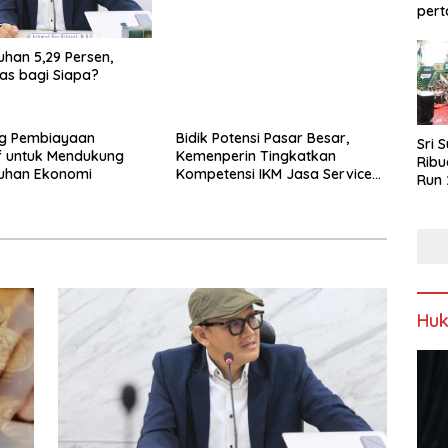
pert
han 5,29 Persen,
tas bagi Siapa?
ng Pembiayaan
Bidik Potensi Pasar Besar,
Sri 
f untuk Mendukung
Kemenperin Tingkatkan
Ribu
uhan Ekonomi
Kompetensi IKM Jasa Service
Run 
Handphone
Spor
Keb
Hu