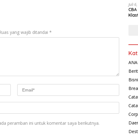
Juli 6
CBA 
Klas
Peny
Ruas yang wajib ditandai
*
Kat
ANAL
Beri
Bisn
Brea
Cata
Cata
Corp
Dae
ada peramban ini untuk komentar saya berikutnya.
Dest