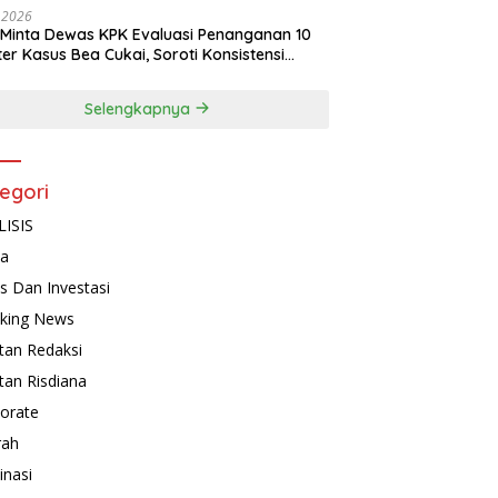
, 2026
Minta Dewas KPK Evaluasi Penanganan 10
ter Kasus Bea Cukai, Soroti Konsistensi
idikan
Selengkapnya
egori
ISIS
ta
is Dan Investasi
king News
tan Redaksi
tan Risdiana
orate
rah
inasi