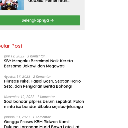
Godzilla, Pemerintah
Pastikan Kesiapan
Cadangan Pangan dan
Infrastruktur Pertanian
Selengkapnya
Nasional
ular Post
Juni 19, 2023
3 Komentar
SBY Mengaku Bermimpi Naik Kereta
Bersama Jokowi dan Megawati
Agustus 17, 2023
2 Komentar
Hilirisasi Nikel, Faisal Basri, Septian Hario
Seto, dan Penyiaran Berita Bohong!
November 12, 2022
1 Komentar
Soal bandar pilpres belum sepakat, Paloh
minta isu bandar dibuka sejelas-jelasnya
Januari 13, 2023
1 Komentar
Ganggu Proses KBM Ridwan Kamil
Dukung Larangan Murid Bawa Lato-Lato