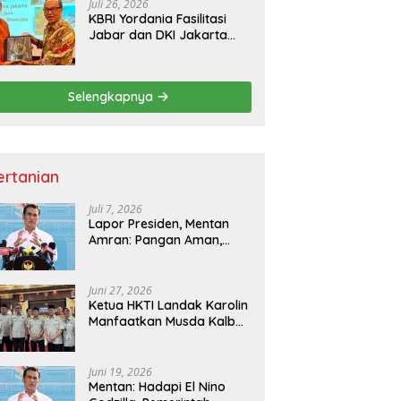
Juli 26, 2026
KBRI Yordania Fasilitasi
Jabar dan DKI Jakarta
Pasarkan Potensi
Pariwisata di Pasar
Internasional
Selengkapnya
ertanian
Juli 7, 2026
Lapor Presiden, Mentan
Amran: Pangan Aman,
Hilirisasi Dipercepat untuk
Kesejahteraan Petani
Juni 27, 2026
Ketua HKTI Landak Karolin
Manfaatkan Musda Kalbar
untuk Perkuat Sektor
Pangan
Juni 19, 2026
Mentan: Hadapi El Nino