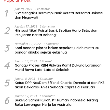
Popular Post
1
Juni 19, 2023
3 Komentar
SBY Mengaku Bermimpi Naik Kereta Bersama Jokowi
dan Megawati
2
Agustus 17, 2023
2 Komentar
Hilirisasi Nikel, Faisal Basri, Septian Hario Seto, dan
Penyiaran Berita Bohong!
3
November 12, 2022
1 Komentar
Soal bandar pilpres belum sepakat, Paloh minta isu
bandar dibuka sejelas-jelasnya
4
Januari 13, 2023
1 Komentar
Ganggu Proses KBM Ridwan Kamil Dukung Larangan
Murid Bawa Lato-Lato di Sekolah
5
Januari 8, 2023
1 Komentar
Ketua DPP NasDem Effendi Choirie: Demokrat dan PKS
akan Deklarasi Anies Sebagai Capres di Februari
6
Januari 17, 2023
1 Komentar
Bekerja Sambil Kuliah, PT Rumah Indonesia Terang
Buka Lowongan Kerja ke Australia