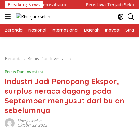
Langsung
eras Bagi Perusahaan
Breaking News
Peristiwa Terjadi Sekali, Pikiran
ke
konten
Beranda
Nasional
Internasional
Daerah
Inovasi
Strate
Beranda
Bisnis Dan Investasi
Bisnis Dan Investasi
Industri Jadi Penopang Ekspor,
surplus neraca dagang pada
September menyusut dari bulan
sebelumnya
Kinerjaekselen
Oktober 22, 2022