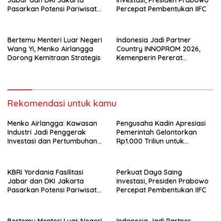
Pasarkan Potensi Pariwisata
Percepat Pembentukan IIFC
di Pasar Internasional
Bertemu Menteri Luar Negeri
Indonesia Jadi Partner
Wang Yi, Menko Airlangga
Country INNOPROM 2026,
Dorong Kemitraan Strategis
Kemenperin Pererat
Hubungan Manufaktur
dengan Wilayah Kirov Rusia
Rekomendasi untuk kamu
Menko Airlangga: Kawasan
Pengusaha Kadin Apresiasi
Industri Jadi Penggerak
Pemerintah Gelontorkan
Investasi dan Pertumbuhan
Rp1.000 Triliun untuk
Ekonomi Nasional
Pembangunan
KBRI Yordania Fasilitasi
Perkuat Daya Saing
Jabar dan DKI Jakarta
Investasi, Presiden Prabowo
Pasarkan Potensi Pariwisata
Percepat Pembentukan IIFC
di Pasar Internasional
Bertemu Menteri Luar Negeri
Indonesia Jadi Partner