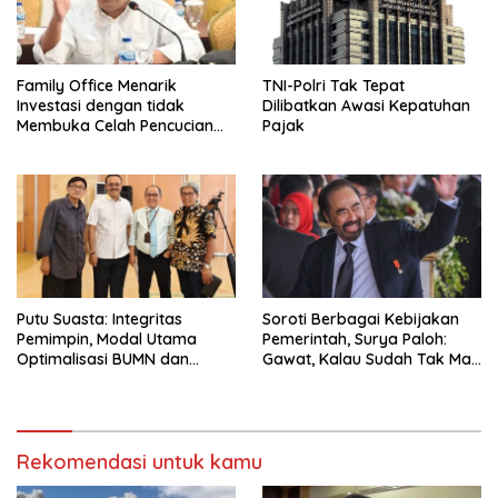
Family Office Menarik
TNI-Polri Tak Tepat
Investasi dengan tidak
Dilibatkan Awasi Kepatuhan
Membuka Celah Pencucian
Pajak
Uang
Putu Suasta: Integritas
Soroti Berbagai Kebijakan
Pemimpin, Modal Utama
Pemerintah, Surya Paloh:
Optimalisasi BUMN dan
Gawat, Kalau Sudah Tak Mau
Basmi Korupsi
Dikoreksi
Rekomendasi untuk kamu