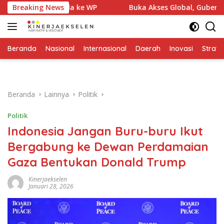
Langsung
r denda ke WP
Breaking News
Buka Akses Global, Gubernur Anwar Hafi
ke
konten
Beranda
Nasional
Internasional
Daerah
Inovasi
Strate
Beranda
Lainnya
Politik
Politik
Indonesia Jangan Buru-buru Ikut
Bergabung ke Dewan Perdamaian
Gaza Bentukan Donald Trump
Kinerjaekselen
Januari 28, 2026