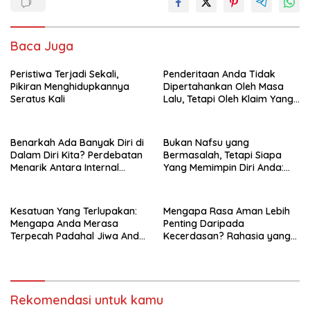
Baca Juga
Peristiwa Terjadi Sekali,
Penderitaan Anda Tidak
Pikiran Menghidupkannya
Dipertahankan Oleh Masa
Seratus Kali
Lalu, Tetapi Oleh Klaim Yang
Masih Anda Percayai Hari Ini
Benarkah Ada Banyak Diri di
Bukan Nafsu yang
Dalam Diri Kita? Perdebatan
Bermasalah, Tetapi Siapa
Menarik Antara Internal
Yang Memimpin Diri Anda:
Family Systems (IFS) dan
Perjalanan Dari Nafs
Filsafah Hikmah
Ammarah Menuju Nafs
Muthma’innah
Kesatuan Yang Terlupakan:
Mengapa Rasa Aman Lebih
Mengapa Anda Merasa
Penting Daripada
Terpecah Padahal Jiwa Anda
Kecerdasan? Rahasia yang
Tetap Satu
Menentukan Masa Depan
Anak
Rekomendasi untuk kamu