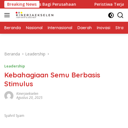
Langsung
ngatan Keras Bagi Perusahaan
Breaking News
Peristiwa Terjadi Sekali
ke
konten
Beranda
Nasional
Internasional
Daerah
Inovasi
Strate
Beranda
Leadership
Leadership
Kebahagiaan Semu Berbasis
Stimulus
Kinerjaekselen
Agustus 20, 2025
Syahril Syam