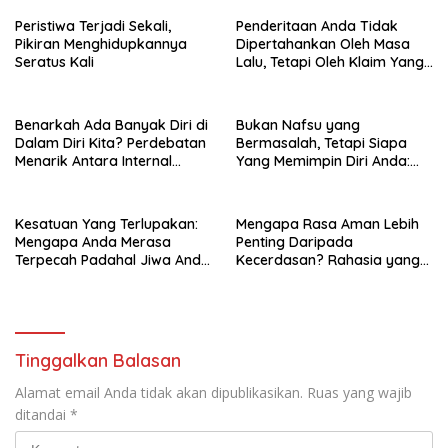
Peristiwa Terjadi Sekali,
Penderitaan Anda Tidak
Pikiran Menghidupkannya
Dipertahankan Oleh Masa
Seratus Kali
Lalu, Tetapi Oleh Klaim Yang
Masih Anda Percayai Hari Ini
Benarkah Ada Banyak Diri di
Bukan Nafsu yang
Dalam Diri Kita? Perdebatan
Bermasalah, Tetapi Siapa
Menarik Antara Internal
Yang Memimpin Diri Anda:
Family Systems (IFS) dan
Perjalanan Dari Nafs
Filsafah Hikmah
Ammarah Menuju Nafs
Muthma’innah
Kesatuan Yang Terlupakan:
Mengapa Rasa Aman Lebih
Mengapa Anda Merasa
Penting Daripada
Terpecah Padahal Jiwa Anda
Kecerdasan? Rahasia yang
Tetap Satu
Menentukan Masa Depan
Anak
Tinggalkan Balasan
Alamat email Anda tidak akan dipublikasikan.
Ruas yang wajib
ditandai
*