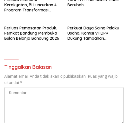
Kerakyatan, BI Luncurkan 4
Berubah
Program Transformasi
Kewirausahaan UMKM
Terpadu
Perluas Pemasaran Produk,
Perkuat Daya Saing Pelaku
Pemkot Bandung Membuka
Usaha, Komisi VII DPR
Bulan Belanja Bandung 2026
Dukung Tambahan
Anggaran Kemen UMKM
Rp1,52 Triliun
Tinggalkan Balasan
Alamat email Anda tidak akan dipublikasikan.
Ruas yang wajib
ditandai
*