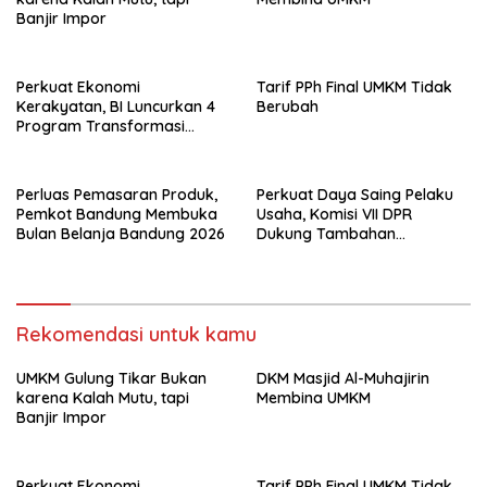
Banjir Impor
Perkuat Ekonomi
Tarif PPh Final UMKM Tidak
Kerakyatan, BI Luncurkan 4
Berubah
Program Transformasi
Kewirausahaan UMKM
Terpadu
Perluas Pemasaran Produk,
Perkuat Daya Saing Pelaku
Pemkot Bandung Membuka
Usaha, Komisi VII DPR
Bulan Belanja Bandung 2026
Dukung Tambahan
Anggaran Kemen UMKM
Rp1,52 Triliun
Rekomendasi untuk kamu
UMKM Gulung Tikar Bukan
DKM Masjid Al-Muhajirin
karena Kalah Mutu, tapi
Membina UMKM
Banjir Impor
Perkuat Ekonomi
Tarif PPh Final UMKM Tidak