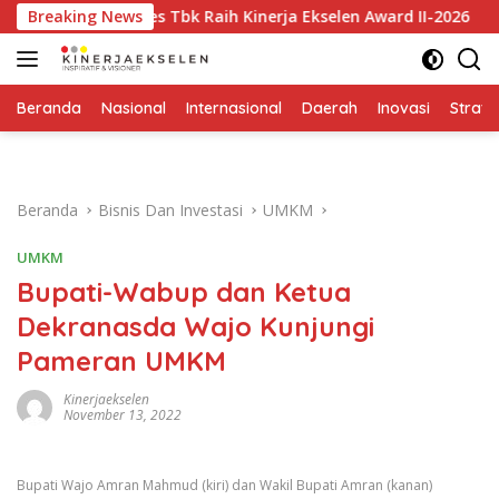
Langsung
 Resources Tbk Raih Kinerja Ekselen Award II-2026
Breaking News
Men
ke
konten
Beranda
Nasional
Internasional
Daerah
Inovasi
Strate
Beranda
Bisnis Dan Investasi
UMKM
UMKM
Bupati-Wabup dan Ketua
Dekranasda Wajo Kunjungi
Pameran UMKM
Kinerjaekselen
November 13, 2022
Bupati Wajo Amran Mahmud (kiri) dan Wakil Bupati Amran (kanan)