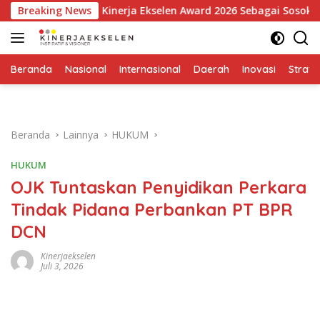
Langsung
ghargaan Kinerja Ekselen Award 2026 Sebagai Sosok Inspiratif
Breaking News
ke
konten
Beranda
Nasional
Internasional
Daerah
Inovasi
Strate
Beranda
Lainnya
HUKUM
HUKUM
OJK Tuntaskan Penyidikan Perkara
Tindak Pidana Perbankan PT BPR
DCN
Kinerjaekselen
Juli 3, 2026