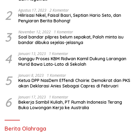
2
Agustus 17, 2023
2 Komentar
Hilirisasi Nikel, Faisal Basri, Septian Hario Seto, dan
Penyiaran Berita Bohong!
3
November 12, 2022
1 Komentar
Soal bandar pilpres belum sepakat, Paloh minta isu
bandar dibuka sejelas-jelasnya
4
Januari 13, 2023
1 Komentar
Ganggu Proses KBM Ridwan Kamil Dukung Larangan
Murid Bawa Lato-Lato di Sekolah
5
Januari 8, 2023
1 Komentar
Ketua DPP NasDem Effendi Choirie: Demokrat dan PKS
akan Deklarasi Anies Sebagai Capres di Februari
6
Januari 17, 2023
1 Komentar
Bekerja Sambil Kuliah, PT Rumah Indonesia Terang
Buka Lowongan Kerja ke Australia
Berita Olahraga