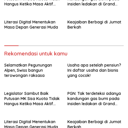
Hangus Ketika Masa Aktif
insiden ledakan di Grand
Berakhir
Polonia Medan
Literasi Digital Menentukan
Keajaiban Berbagi di Jumat
Masa Depan Generasi Muda
Berkah
Rekomendasi untuk kamu
Selamatkan Pegunungan
Usaha apa setelah pensiun?
Alpen, Swiss bangun
Ini daftar usaha dan bisnis
terowongan raksasa
yang cocok!
Legislator Sambut Baik
PGN: Tak terdeteksi adanya
Putusan MK Sisa Kuota Tidak
kandungan gas bumi pada
Hangus Ketika Masa Aktif
insiden ledakan di Grand
Berakhir
Polonia Medan
Literasi Digital Menentukan
Keajaiban Berbagi di Jumat
Masa Depan Generasi Muda
Berkah