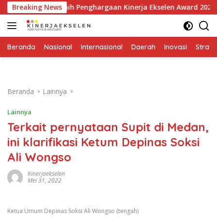
Langsung
m Raih Penghargaan Kinerja Ekselen Award 2026
Breaking News
Sukses
ke
konten
Beranda
Nasional
Internasional
Daerah
Inovasi
Strate
Beranda
Lainnya
Lainnya
Terkait pernyataan Supit di Medan,
ini klarifikasi Ketum Depinas Soksi
Ali Wongso
Kinerjaekselen
Mei 31, 2022
Ketua Umum Depinas Soksi Ali Wongso (tengah)