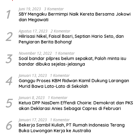
1
Juni 19, 2023
3 Komentar
SBY Mengaku Bermimpi Naik Kereta Bersama Jokowi
dan Megawati
2
Agustus 17, 2023
2 Komentar
Hilirisasi Nikel, Faisal Basri, Septian Hario Seto, dan
Penyiaran Berita Bohong!
3
November 12, 2022
1 Komentar
Soal bandar pilpres belum sepakat, Paloh minta isu
bandar dibuka sejelas-jelasnya
4
Januari 13, 2023
1 Komentar
Ganggu Proses KBM Ridwan Kamil Dukung Larangan
Murid Bawa Lato-Lato di Sekolah
5
Januari 8, 2023
1 Komentar
Ketua DPP NasDem Effendi Choirie: Demokrat dan PKS
akan Deklarasi Anies Sebagai Capres di Februari
6
Januari 17, 2023
1 Komentar
Bekerja Sambil Kuliah, PT Rumah Indonesia Terang
Buka Lowongan Kerja ke Australia