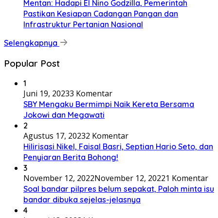
Mentan: Hadapi El Nino Godzilla, Pemerintah
Pastikan Kesiapan Cadangan Pangan dan
Infrastruktur Pertanian Nasional
Selengkapnya
Popular Post
1
Juni 19, 2023
3 Komentar
SBY Mengaku Bermimpi Naik Kereta Bersama
Jokowi dan Megawati
2
Agustus 17, 2023
2 Komentar
Hilirisasi Nikel, Faisal Basri, Septian Hario Seto, dan
Penyiaran Berita Bohong!
3
November 12, 2022
November 12, 2022
1 Komentar
Soal bandar pilpres belum sepakat, Paloh minta isu
bandar dibuka sejelas-jelasnya
4