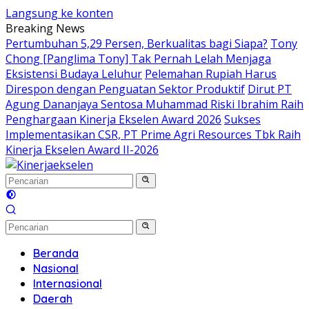
Langsung ke konten
Breaking News
Pertumbuhan 5,29 Persen, Berkualitas bagi Siapa?
Tony
Chong [Panglima Tony] Tak Pernah Lelah Menjaga
Eksistensi Budaya Leluhur
Pelemahan Rupiah Harus
Direspon dengan Penguatan Sektor Produktif
Dirut PT
Agung Dananjaya Sentosa Muhammad Riski Ibrahim Raih
Penghargaan Kinerja Ekselen Award 2026
Sukses
Implementasikan CSR, PT Prime Agri Resources Tbk Raih
Kinerja Ekselen Award II-2026
Beranda
Nasional
Internasional
Daerah