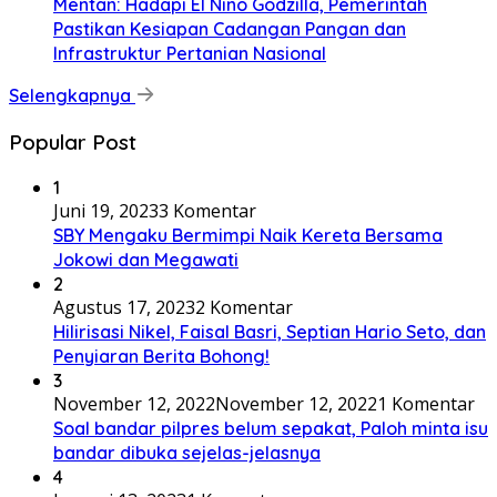
Mentan: Hadapi El Nino Godzilla, Pemerintah
Pastikan Kesiapan Cadangan Pangan dan
Infrastruktur Pertanian Nasional
Selengkapnya
Popular Post
1
Juni 19, 2023
3 Komentar
SBY Mengaku Bermimpi Naik Kereta Bersama
Jokowi dan Megawati
2
Agustus 17, 2023
2 Komentar
Hilirisasi Nikel, Faisal Basri, Septian Hario Seto, dan
Penyiaran Berita Bohong!
3
November 12, 2022
November 12, 2022
1 Komentar
Soal bandar pilpres belum sepakat, Paloh minta isu
bandar dibuka sejelas-jelasnya
4