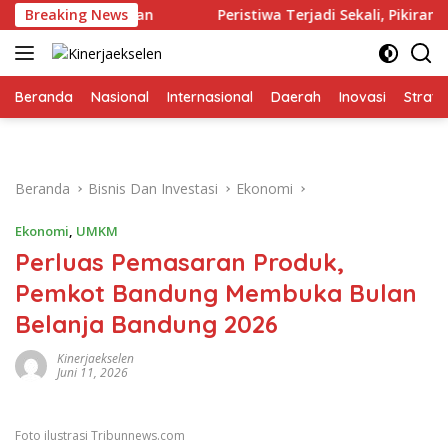
Langsung
agi Perusahaan
Breaking News
Peristiwa Terjadi Sekali, Pikiran Mengh
ke
konten
Beranda
Nasional
Internasional
Daerah
Inovasi
Strate
Beranda
Bisnis Dan Investasi
Ekonomi
Ekonomi
,
UMKM
Perluas Pemasaran Produk,
Pemkot Bandung Membuka Bulan
Belanja Bandung 2026
Kinerjaekselen
Juni 11, 2026
Foto ilustrasi Tribunnews.com