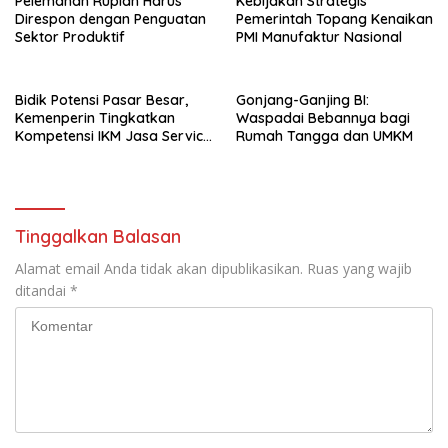
Pelemahan Rupiah Harus
Kebijakan Strategis
Direspon dengan Penguatan
Pemerintah Topang Kenaikan
Sektor Produktif
PMI Manufaktur Nasional
Bidik Potensi Pasar Besar,
Gonjang-Ganjing BI:
Kemenperin Tingkatkan
Waspadai Bebannya bagi
Kompetensi IKM Jasa Service
Rumah Tangga dan UMKM
Handphone
Tinggalkan Balasan
Alamat email Anda tidak akan dipublikasikan.
Ruas yang wajib
ditandai
*