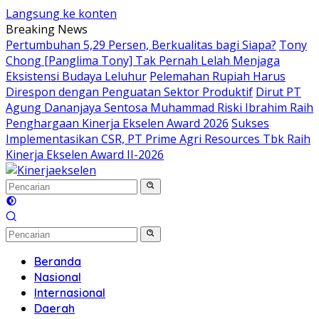
Langsung ke konten
Breaking News
Pertumbuhan 5,29 Persen, Berkualitas bagi Siapa?
Tony
Chong [Panglima Tony] Tak Pernah Lelah Menjaga
Eksistensi Budaya Leluhur
Pelemahan Rupiah Harus
Direspon dengan Penguatan Sektor Produktif
Dirut PT
Agung Dananjaya Sentosa Muhammad Riski Ibrahim Raih
Penghargaan Kinerja Ekselen Award 2026
Sukses
Implementasikan CSR, PT Prime Agri Resources Tbk Raih
Kinerja Ekselen Award II-2026
Beranda
Nasional
Internasional
Daerah