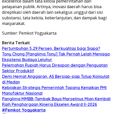
excellence dalam tata kelola pemerintahan dan
pelayanan publik. Artinya, inovasi daerah harus bisa
direplikasi oleh daerah lain sekaligus unggul dari sisi
substansi, tata kelola, keberlanjutan, dan dampak bagi
masyarakat.
Sumber: Pemkot Yogyakarta
Berita Terkait
Pertumbuhan 5,29 Persen, Berkualitas bagi Siapa?
Tony Chong [Panglima Tony] Tak Pernah Lelah Menjaga
Eksistensi Budaya Leluhur
Pelemahan Rupiah Harus Direspon dengan Penguatan
Sektor Produktif
Demi Hemat Anggaran, AS Bersiap-siap Tutup Konsulat
di Medan
Kebijakan Strategis Pemerintah Topang Kenaikan PMI
Manufaktur Nasional
Panglima MMBB-Tambak Baya Marselinus Mian Kembali
Raih Penghargaan Kinerja Ekselen Award II-2026
#Pemkot Yogyakarta