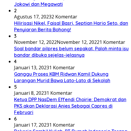
Jokowi dan Megawati
2
Agustus 17, 2023
2 Komentar
Hilirisasi Nikel, Faisal Basri, Septian Hario Seto, dan
Penyiaran Berita Bohong!
3
November 12, 2022
November 12, 2022
1 Komentar
Soal bandar pilpres belum sepakat, Paloh minta isu
bandar dibuka sejelas-jelasnya
4
Januari 13, 2023
1 Komentar
Ganggu Proses KBM Ridwan Kamil Dukung
Larangan Murid Bawa Lato-Lato di Sekolah
5
Januari 8, 2023
1 Komentar
Ketua DPP NasDem Effendi Choirie: Demokrat dan
PKS akan Deklarasi Anies Sebagai Capres di
Februari
6
Januari 17, 2023
1 Komentar