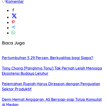
Komentar
Baca Juga
Pertumbuhan 5,29 Persen, Berkualitas bagi Siapa?
Tony Chong [Panglima Tony] Tak Pernah Lelah Menjaga
Eksistensi Budaya Leluhur
Pelemahan Rupiah Harus Direspon dengan Penguatan
Sektor Produktif
Demi Hemat Anggaran, AS Bersiap-siap Tutup Konsulat
di Medan