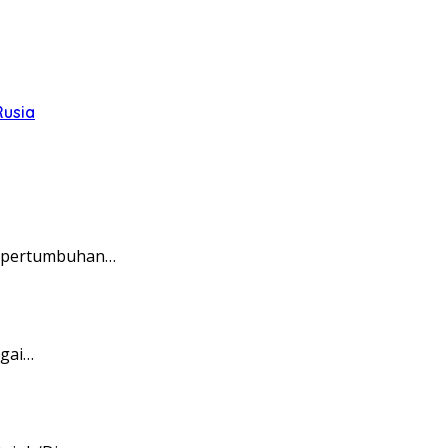
Rusia
ak pertumbuhan…
agai…