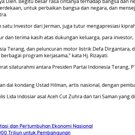
t Nya Dien. Begitu besar rasa cintanya terhadap bangsa dan 
merdekaan, untuk perbaikan bangsa dan negara, dan mense
ra.
 satu Investor dari Jerman, juga tutur mengapresiasi kipra
 dan terima kasih atas dukungan keluarga, para investor, r
a Terang, dan peluncuran motor listrik Defa Dirgantara, di
erbagai program kerjasama,” kata Hj. Rizayati.
erat silaturahmi antara Presiden Partai Indonesia Terang, 
n dai kondang Ustad Hilman, artis nasional, dengan pemba
alis Lida Indosiar asal Aceh Cut Zuhra dan tari Saman yang
stasi dan Pertumbuhan Ekonomi Nasional
000 Triliun untuk Pembangunan