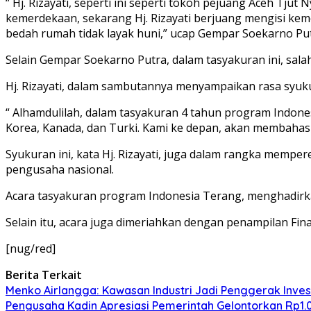
“ Hj. Rizayati, seperti ini seperti tokoh pejuang Aceh Tju
kemerdekaan, sekarang Hj. Rizayati berjuang mengisi ke
bedah rumah tidak layak huni,” ucap Gempar Soekarno Put
Selain Gempar Soekarno Putra, dalam tasyakuran ini, salah
Hj. Rizayati, dalam sambutannya menyampaikan rasa syukur
“ Alhamdulilah, dalam tasyakuran 4 tahun program Indonesi
Korea, Kanada, dan Turki. Kami ke depan, akan membahas b
Syukuran ini, kata Hj. Rizayati, juga dalam rangka memper
pengusaha nasional.
Acara tasyakuran program Indonesia Terang, menghadirka
Selain itu, acara juga dimeriahkan dengan penampilan Fin
[nug/red]
Berita Terkait
Menko Airlangga: Kawasan Industri Jadi Penggerak Inve
Pengusaha Kadin Apresiasi Pemerintah Gelontorkan Rp1.