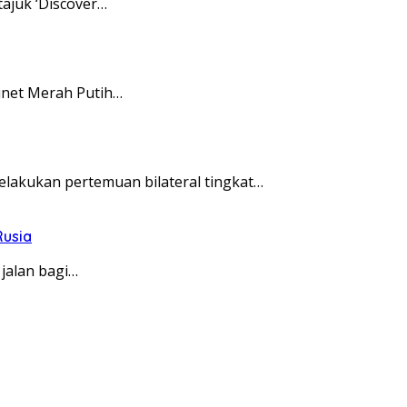
ajuk ‘Discover…
inet Merah Putih…
lakukan pertemuan bilateral tingkat…
Rusia
jalan bagi…