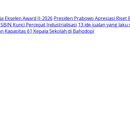
a Ekselen Award II-2026
Presiden Prabowo Apresiasi Riset
IN Kunci Percepat Industrialisasi
13 ide jualan yang lak
n Kapasitas 61 Kepala Sekolah di Bahodopi