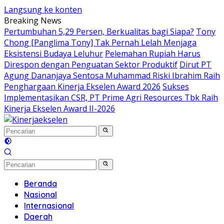
Langsung ke konten
Breaking News
Pertumbuhan 5,29 Persen, Berkualitas bagi Siapa?
Tony
Chong [Panglima Tony] Tak Pernah Lelah Menjaga
Eksistensi Budaya Leluhur
Pelemahan Rupiah Harus
Direspon dengan Penguatan Sektor Produktif
Dirut PT
Agung Dananjaya Sentosa Muhammad Riski Ibrahim Raih
Penghargaan Kinerja Ekselen Award 2026
Sukses
Implementasikan CSR, PT Prime Agri Resources Tbk Raih
Kinerja Ekselen Award II-2026
Beranda
Nasional
Internasional
Daerah