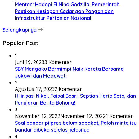
Mentan: Hadapi El Nino Godzilla, Pemerintah
Pastikan Kesiapan Cadangan Pangan dan
Infrastruktur Pertanian Nasional
Selengkapnya
Popular Post
1
Juni 19, 2023
3 Komentar
SBY Mengaku Bermimpi Naik Kereta Bersama
Jokowi dan Megawati
2
Agustus 17, 2023
2 Komentar
Hilirisasi Nikel, Faisal Basri, Septian Hario Seto, dan
Penyiaran Berita Bohong!
3
November 12, 2022
November 12, 2022
1 Komentar
Soal bandar pilpres belum sepakat, Paloh minta isu
bandar dibuka sejelas-jelasnya
4