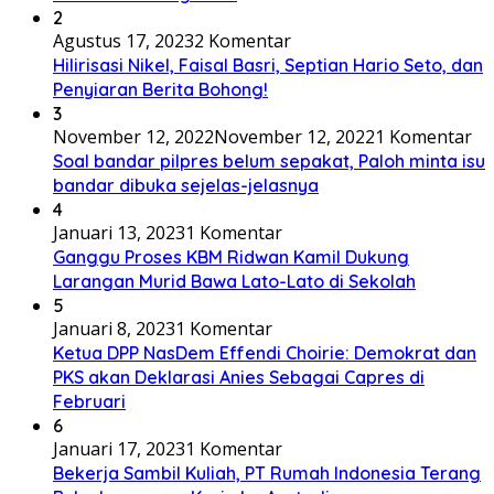
2
Agustus 17, 2023
2 Komentar
Hilirisasi Nikel, Faisal Basri, Septian Hario Seto, dan
Penyiaran Berita Bohong!
3
November 12, 2022
November 12, 2022
1 Komentar
Soal bandar pilpres belum sepakat, Paloh minta isu
bandar dibuka sejelas-jelasnya
4
Januari 13, 2023
1 Komentar
Ganggu Proses KBM Ridwan Kamil Dukung
Larangan Murid Bawa Lato-Lato di Sekolah
5
Januari 8, 2023
1 Komentar
Ketua DPP NasDem Effendi Choirie: Demokrat dan
PKS akan Deklarasi Anies Sebagai Capres di
Februari
6
Januari 17, 2023
1 Komentar
Bekerja Sambil Kuliah, PT Rumah Indonesia Terang