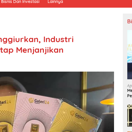
Bisnis Dan Investasi
Lainnya
B
ggiurkan, Industri
etap Menjanjikan
Ag
Me
Pe
Ek