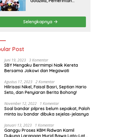
Godzilla, Pemerintah
Pastikan Kesiapan
Cadangan Pangan dan
Infrastruktur Pertanian
Selengkapnya
Nasional
ular Post
Juni 19, 2023
3 Komentar
SBY Mengaku Bermimpi Naik Kereta
Bersama Jokowi dan Megawati
Agustus 17, 2023
2 Komentar
Hilirisasi Nikel, Faisal Basri, Septian Hario
Seto, dan Penyiaran Berita Bohong!
November 12, 2022
1 Komentar
Soal bandar pilpres belum sepakat, Paloh
minta isu bandar dibuka sejelas-jelasnya
Januari 13, 2023
1 Komentar
Ganggu Proses KBM Ridwan Kamil
Dukung Larangan Murid Bawa Lato-Lato