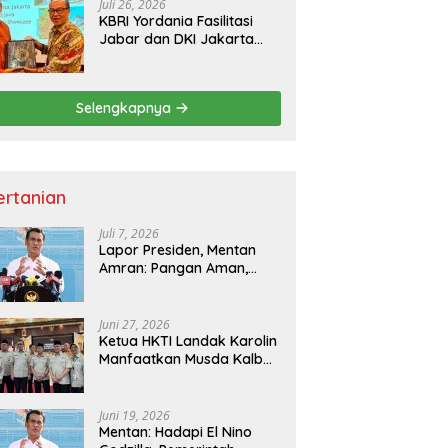
Juli 26, 2026
KBRI Yordania Fasilitasi
Jabar dan DKI Jakarta
Pasarkan Potensi
Pariwisata di Pasar
Internasional
Selengkapnya
ertanian
Juli 7, 2026
Lapor Presiden, Mentan
Amran: Pangan Aman,
Hilirisasi Dipercepat untuk
Kesejahteraan Petani
Juni 27, 2026
Ketua HKTI Landak Karolin
Manfaatkan Musda Kalbar
untuk Perkuat Sektor
Pangan
Juni 19, 2026
Mentan: Hadapi El Nino