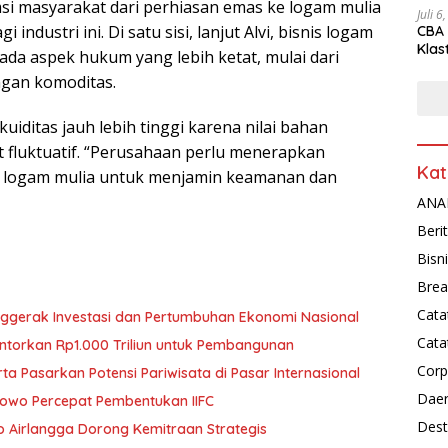
si masyarakat dari perhiasan emas ke logam mulia
Juli 6
dustri ini. Di satu sisi, lanjut Alvi, bisnis logam
CBA 
Klas
da aspek hukum yang lebih ketat, mulai dari
Peny
angan komoditas.
uiditas jauh lebih tinggi karena nilai bahan
 fluktuatif. “Perusahaan perlu menerapkan
Kat
k logam mulia untuk menjamin keamanan dan
ANAL
Beri
Bisn
Brea
Cata
nggerak Investasi dan Pertumbuhan Ekonomi Nasional
Cata
ntorkan Rp1.000 Triliun untuk Pembangunan
Corp
rta Pasarkan Potensi Pariwisata di Pasar Internasional
Dae
abowo Percepat Pembentukan IIFC
Dest
o Airlangga Dorong Kemitraan Strategis