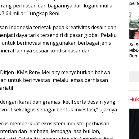
pert
arang perhiasan dan bagiannya dari logam mulia
7,64 miliar,” ungkap Reni.
asan Indonesia terletak pada kreativitas desain dan
njadi daya tarik tersendiri di pasar global. Pelaku
litas untuk berinovasi menggunakan berbagai jenis
Sri 
ineral lainnya sesuai kondisi pasar dan
Ribu
Run 
Spor
Keb
ka Ditjen IKMA Reny Meilany menyebutkan bahwa
han untuk berinvestasi melalui emas perhiasan
riatif.
Hu
dengan karat dan gramasi kecil serta desain yang
vorit sekaligus sebagai bentuk investasi,” ujarnya.
erus memperkuat ekosistem industri perhiasan
enterian dan lembaga, lembaga jasa bullion,