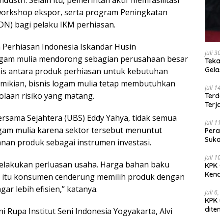
ustri. Selain itu, pemerintah aktif memfasilitasi
workshop ekspor, serta program Peningkatan
N) bagi pelaku IKM perhiasan.
a Perhiasan Indonesia Iskandar Husin
Juli 
ogam mulia mendorong sebagian perusahaan besar
Teka
Gel
is antara produk perhiasan untuk kebutuhan
emikian, bisnis logam mulia tetap membutuhkan
Juli 
olaan risiko yang matang.
Terd
Terj
sama Sejahtera (UBS) Eddy Yahya, tidak semua
Juli 
logam mulia karena sektor tersebut menuntut
Pera
Suko
nan produk sebagai instrumen investasi.
Juli 
elakukan perluasan usaha. Harga bahan baku
KPK 
Kena
a itu konsumen cenderung memilih produk dengan
ar lebih efisien,” katanya.
Juli 6
KPK 
dite
i Rupa Institut Seni Indonesia Yogyakarta, Alvi