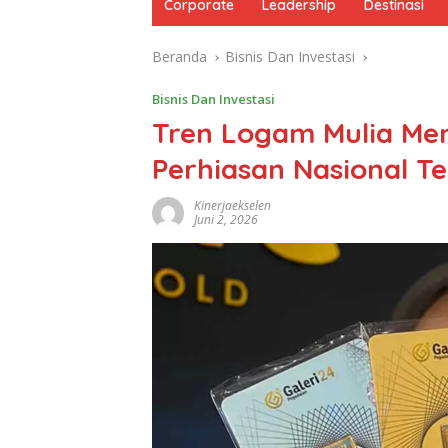
Corporate
Leadership
Destinasi
Beranda
Bisnis Dan Investasi
Bisnis Dan Investasi
Tren Logam Mulia Men
Perhiasan Nasional T
Kinerjaekselen
Juni 2, 2026