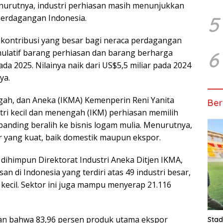
Menurutnya, industri perhiasan masih menunjukkan
5
 perdagangan Indonesia.
 kontribusi yang besar bagi neraca perdagangan
6
kumulatif barang perhiasan dan barang berharga
da 2025. Nilainya naik dari US$5,5 miliar pada 2024
ya.
ngah, dan Aneka (IKMA) Kemenperin Reni Yanita
Ber
ri kecil dan menengah (IKM) perhiasan memilih
anding beralih ke bisnis logam mulia. Menurutnya,
ar yang kuat, baik domestik maupun ekspor.
dihimpun Direktorat Industri Aneka Ditjen IKMA,
an di Indonesia yang terdiri atas 49 industri besar,
 kecil. Sektor ini juga mampu menyerap 21.116
n bahwa 83,96 persen produk utama ekspor
Stad