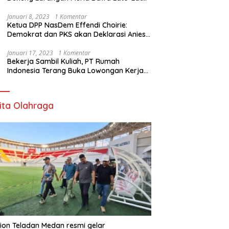
di Sekolah
Januari 8, 2023
1 Komentar
Ketua DPP NasDem Effendi Choirie:
Demokrat dan PKS akan Deklarasi Anies
Sebagai Capres di Februari
Januari 17, 2023
1 Komentar
Bekerja Sambil Kuliah, PT Rumah
Indonesia Terang Buka Lowongan Kerja
ke Australia
ita Olahraga
ion Teladan Medan resmi gelar