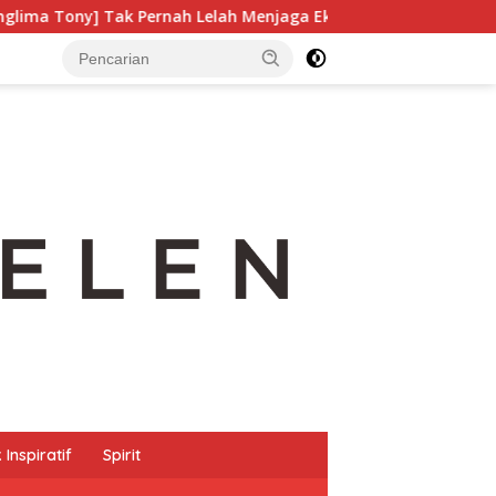
h Lelah Menjaga Eksistensi Budaya Leluhur
Pelemahan 
Inspiratif
Spirit