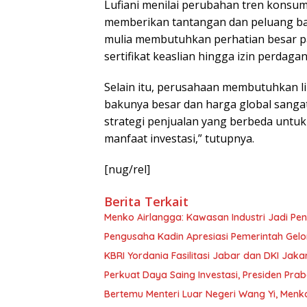
Lufiani menilai perubahan tren konsum
memberikan tantangan dan peluang bagi in
mulia membutuhkan perhatian besar pa
sertifikat keaslian hingga izin perdag
Selain itu, perusahaan membutuhkan lik
bakunya besar dan harga global sangat
strategi penjualan yang berbeda untu
manfaat investasi,” tutupnya.
[nug/rel]
Berita Terkait
Menko Airlangga: Kawasan Industri Jadi Pe
Pengusaha Kadin Apresiasi Pemerintah Gelo
KBRI Yordania Fasilitasi Jabar dan DKI Jaka
Perkuat Daya Saing Investasi, Presiden Pr
Bertemu Menteri Luar Negeri Wang Yi, Menk