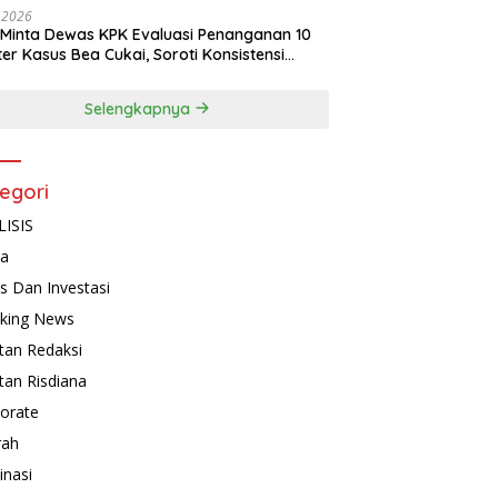
, 2026
Minta Dewas KPK Evaluasi Penanganan 10
ter Kasus Bea Cukai, Soroti Konsistensi
idikan
Selengkapnya
egori
ISIS
ta
is Dan Investasi
king News
tan Redaksi
tan Risdiana
orate
rah
inasi