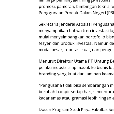
lembaga pembiayaan, hingga asosiasi ind
promosi, pameran, bimbingan teknis, 
Penggunaan Produk Dalam Negeri (P3D
Sekretaris Jenderal Asosiasi Pengusah
menyampaikan bahwa tren investasi l
mulai menyeimbangkan portofolio bisn
fesyen dan produk investasi. Namun d
modal besar, reputasi kuat, dan pengel
Menurut Direktur Utama PT Untung Ber
pelaku industri siap masuk ke bisnis 
branding yang kuat dan jaminan keama
“Pengusaha tidak bisa sembarangan m
berubah hampir setiap hari, sementar
kadar emas atau gramasi lebih ringan ag
Dosen Program Studi Kriya Fakultas Sen