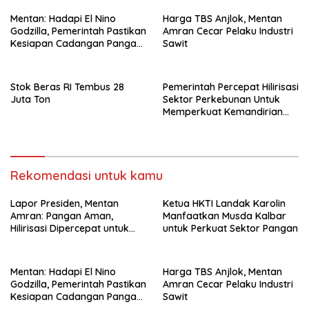
Mentan: Hadapi El Nino
Harga TBS Anjlok, Mentan
Godzilla, Pemerintah Pastikan
Amran Cecar Pelaku Industri
Kesiapan Cadangan Pangan
Sawit
dan Infrastruktur Pertanian
Nasional
Stok Beras RI Tembus 28
Pemerintah Percepat Hilirisasi
Juta Ton
Sektor Perkebunan Untuk
Memperkuat Kemandirian
Energi
Rekomendasi untuk kamu
Lapor Presiden, Mentan
Ketua HKTI Landak Karolin
Amran: Pangan Aman,
Manfaatkan Musda Kalbar
Hilirisasi Dipercepat untuk
untuk Perkuat Sektor Pangan
Kesejahteraan Petani
Mentan: Hadapi El Nino
Harga TBS Anjlok, Mentan
Godzilla, Pemerintah Pastikan
Amran Cecar Pelaku Industri
Kesiapan Cadangan Pangan
Sawit
dan Infrastruktur Pertanian