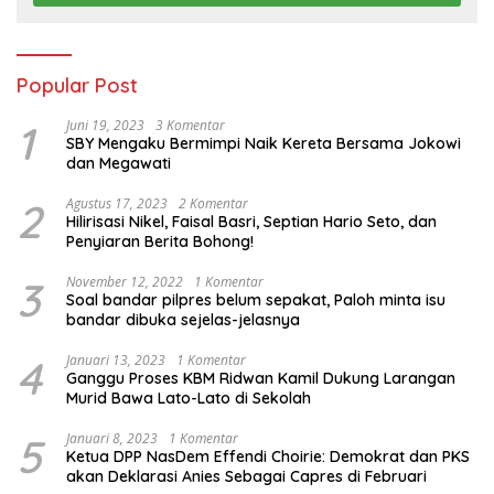
Popular Post
1
Juni 19, 2023
3 Komentar
SBY Mengaku Bermimpi Naik Kereta Bersama Jokowi
dan Megawati
2
Agustus 17, 2023
2 Komentar
Hilirisasi Nikel, Faisal Basri, Septian Hario Seto, dan
Penyiaran Berita Bohong!
3
November 12, 2022
1 Komentar
Soal bandar pilpres belum sepakat, Paloh minta isu
bandar dibuka sejelas-jelasnya
4
Januari 13, 2023
1 Komentar
Ganggu Proses KBM Ridwan Kamil Dukung Larangan
Murid Bawa Lato-Lato di Sekolah
5
Januari 8, 2023
1 Komentar
Ketua DPP NasDem Effendi Choirie: Demokrat dan PKS
akan Deklarasi Anies Sebagai Capres di Februari