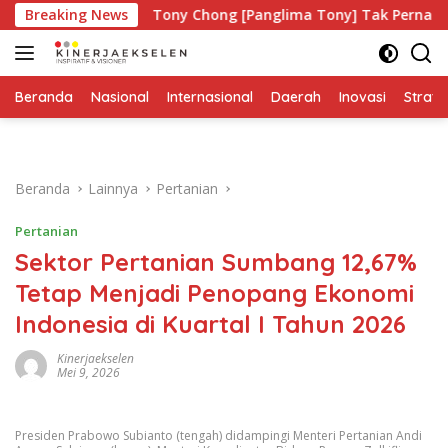
Langsung
a?
Breaking News
Tony Chong [Panglima Tony] Tak Pernah Lelah Menja
ke
konten
Beranda
Nasional
Internasional
Daerah
Inovasi
Strate
Beranda
Lainnya
Pertanian
Pertanian
Sektor Pertanian Sumbang 12,67%
Tetap Menjadi Penopang Ekonomi
Indonesia di Kuartal I Tahun 2026
Kinerjaekselen
Mei 9, 2026
Presiden Prabowo Subianto (tengah) didampingi Menteri Pertanian Andi