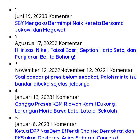
1
Juni 19, 2023
3 Komentar
SBY Mengaku Bermimpi Naik Kereta Bersama
Jokowi dan Megawati
2
Agustus 17, 2023
2 Komentar
Hilirisasi Nikel, Faisal Basri, Septian Hario Seto, dan
Penyiaran Berita Bohong!
3
November 12, 2022
November 12, 2022
1 Komentar
Soal bandar pilpres belum sepakat, Paloh minta isu
bandar dibuka sejelas-jelasnya
4
Januari 13, 2023
1 Komentar
Ganggu Proses KBM Ridwan Kamil Dukung
Larangan Murid Bawa Lato-Lato di Sekolah
5
Januari 8, 2023
1 Komentar
Ketua DPP NasDem Effendi Choirie: Demokrat dan
PKS akan Deklarasi Anies Sebagai Capres di