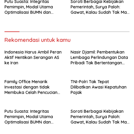
Putu Suasta: Integritas
Soroti Berbagai Kebijakan
Pemimpin, Modal Utama
Pemerintah, Surya Paloh:
Optimalisasi BUMN dan
Gawat, Kalau Sudah Tak Mau
Basmi Korupsi
Dikoreksi
Rekomendasi untuk kamu
Indonesia Harus Ambil Peran
Nasir Djamil: Pembentukan
Aktif Hentikan Serangan AS
Lembaga Perlindungan Data
ke Iran
Pribadi Tak Bertentangan
Dengan UUD 45
Family Office Menarik
TNI-Polri Tak Tepat
Investasi dengan tidak
Dilibatkan Awasi Kepatuhan
Membuka Celah Pencucian
Pajak
Uang
Putu Suasta: Integritas
Soroti Berbagai Kebijakan
Pemimpin, Modal Utama
Pemerintah, Surya Paloh:
Optimalisasi BUMN dan
Gawat, Kalau Sudah Tak Mau
Basmi Korupsi
Dikoreksi