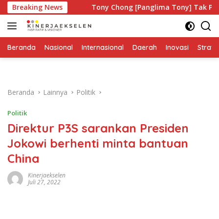
Langsung
 Siapa?
Breaking News
Tony Chong [Panglima Tony] Tak Pernah Lelah 
ke
konten
Beranda
Nasional
Internasional
Daerah
Inovasi
Strate
Beranda
Lainnya
Politik
Politik
Direktur P3S sarankan Presiden
Jokowi berhenti minta bantuan
China
Kinerjaekselen
Juli 27, 2022