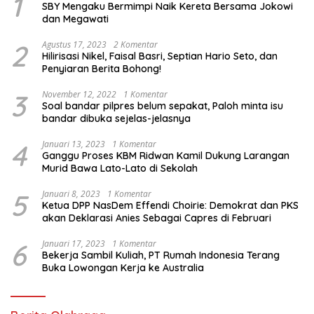
1
SBY Mengaku Bermimpi Naik Kereta Bersama Jokowi
dan Megawati
2
Agustus 17, 2023
2 Komentar
Hilirisasi Nikel, Faisal Basri, Septian Hario Seto, dan
Penyiaran Berita Bohong!
3
November 12, 2022
1 Komentar
Soal bandar pilpres belum sepakat, Paloh minta isu
bandar dibuka sejelas-jelasnya
4
Januari 13, 2023
1 Komentar
Ganggu Proses KBM Ridwan Kamil Dukung Larangan
Murid Bawa Lato-Lato di Sekolah
5
Januari 8, 2023
1 Komentar
Ketua DPP NasDem Effendi Choirie: Demokrat dan PKS
akan Deklarasi Anies Sebagai Capres di Februari
6
Januari 17, 2023
1 Komentar
Bekerja Sambil Kuliah, PT Rumah Indonesia Terang
Buka Lowongan Kerja ke Australia