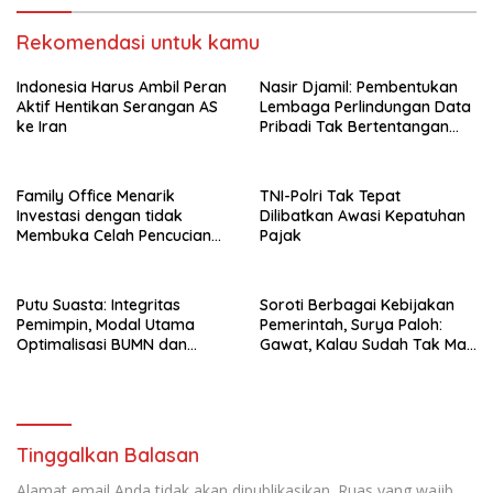
Rekomendasi untuk kamu
Indonesia Harus Ambil Peran
Nasir Djamil: Pembentukan
Aktif Hentikan Serangan AS
Lembaga Perlindungan Data
ke Iran
Pribadi Tak Bertentangan
Dengan UUD 45
Family Office Menarik
TNI-Polri Tak Tepat
Investasi dengan tidak
Dilibatkan Awasi Kepatuhan
Membuka Celah Pencucian
Pajak
Uang
Putu Suasta: Integritas
Soroti Berbagai Kebijakan
Pemimpin, Modal Utama
Pemerintah, Surya Paloh:
Optimalisasi BUMN dan
Gawat, Kalau Sudah Tak Mau
Basmi Korupsi
Dikoreksi
Tinggalkan Balasan
Alamat email Anda tidak akan dipublikasikan.
Ruas yang wajib