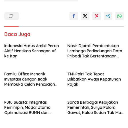
Baca Juga
Indonesia Harus Ambil Peran
Nasir Djamil: Pembentukan
Aktif Hentikan Serangan AS
Lembaga Perlindungan Data
ke Iran
Pribadi Tak Bertentangan
Dengan UUD 45
Family Office Menarik
TNI-Polri Tak Tepat
Investasi dengan tidak
Dilibatkan Awasi Kepatuhan
Membuka Celah Pencucian
Pajak
Uang
Putu Suasta: Integritas
Soroti Berbagai Kebijakan
Pemimpin, Modal Utama
Pemerintah, Surya Paloh:
Optimalisasi BUMN dan
Gawat, Kalau Sudah Tak Mau
Basmi Korupsi
Dikoreksi