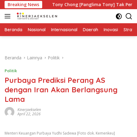
Langsung
iapa?
Breaking News
Tony Chong [Panglima Tony] Tak Pernah Lelah Me
ke
konten
Beranda
Nasional
Internasional
Daerah
Inovasi
Strate
Beranda
Lainnya
Politik
Politik
Purbaya Prediksi Perang AS
dengan Iran Akan Berlangsung
Lama
Kinerjaekselen
April 22, 2026
Menteri Keuangan Purbaya Yudhi Sadewa [Foto dok. Kemenkeu]