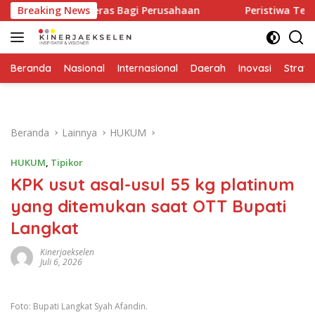
Langsung
ringatan Keras Bagi Perusahaan
Breaking News
Peristiwa Terjadi Seka
ke
konten
Beranda
Nasional
Internasional
Daerah
Inovasi
Strate
Beranda
Lainnya
HUKUM
HUKUM
,
Tipikor
KPK usut asal-usul 55 kg platinum
yang ditemukan saat OTT Bupati
Langkat
Kinerjaekselen
Juli 6, 2026
Foto: Bupati Langkat Syah Afandin.