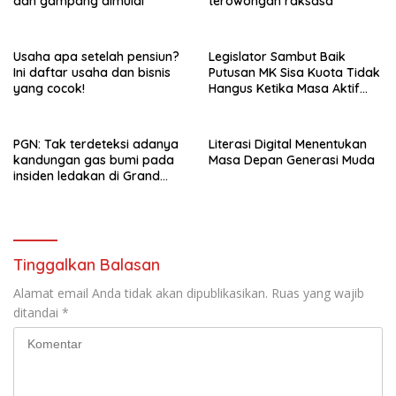
dan gampang dimulai
terowongan raksasa
Usaha apa setelah pensiun?
Legislator Sambut Baik
Ini daftar usaha dan bisnis
Putusan MK Sisa Kuota Tidak
yang cocok!
Hangus Ketika Masa Aktif
Berakhir
PGN: Tak terdeteksi adanya
Literasi Digital Menentukan
kandungan gas bumi pada
Masa Depan Generasi Muda
insiden ledakan di Grand
Polonia Medan
Tinggalkan Balasan
Alamat email Anda tidak akan dipublikasikan.
Ruas yang wajib
ditandai
*