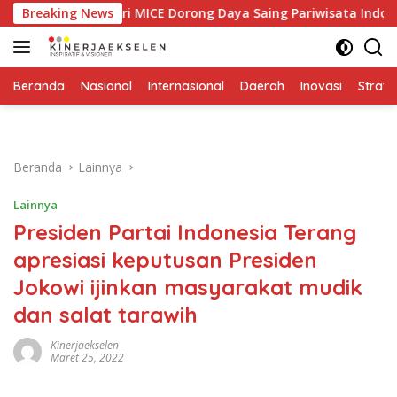
Langsung
an Industri MICE Dorong Daya Saing Pariwisata Indonesia
Breaking News
ke
konten
Beranda
Nasional
Internasional
Daerah
Inovasi
Strate
Beranda
Lainnya
Lainnya
Presiden Partai Indonesia Terang
apresiasi keputusan Presiden
Jokowi ijinkan masyarakat mudik
dan salat tarawih
Kinerjaekselen
Maret 25, 2022