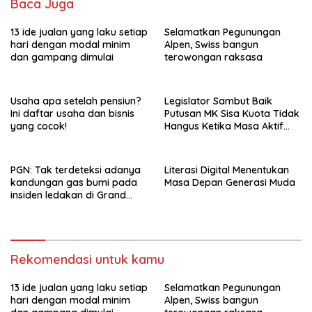
Baca Juga
13 ide jualan yang laku setiap
Selamatkan Pegunungan
hari dengan modal minim
Alpen, Swiss bangun
dan gampang dimulai
terowongan raksasa
Usaha apa setelah pensiun?
Legislator Sambut Baik
Ini daftar usaha dan bisnis
Putusan MK Sisa Kuota Tidak
yang cocok!
Hangus Ketika Masa Aktif
Berakhir
PGN: Tak terdeteksi adanya
Literasi Digital Menentukan
kandungan gas bumi pada
Masa Depan Generasi Muda
insiden ledakan di Grand
Polonia Medan
Rekomendasi untuk kamu
13 ide jualan yang laku setiap
Selamatkan Pegunungan
hari dengan modal minim
Alpen, Swiss bangun