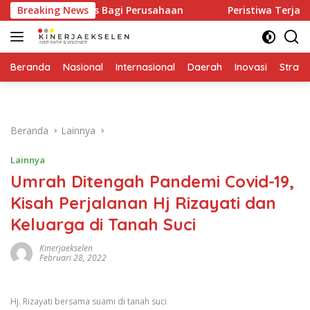
Langsung
gatan Keras Bagi Perusahaan
Breaking News
Peristiwa Terjadi Sekali,
ke
konten
Beranda
Nasional
Internasional
Daerah
Inovasi
Strate
Beranda
Lainnya
Lainnya
Umrah Ditengah Pandemi Covid-19,
Kisah Perjalanan Hj Rizayati dan
Keluarga di Tanah Suci
Kinerjaekselen
Februari 28, 2022
Hj. Rizayati bersama suami di tanah suci