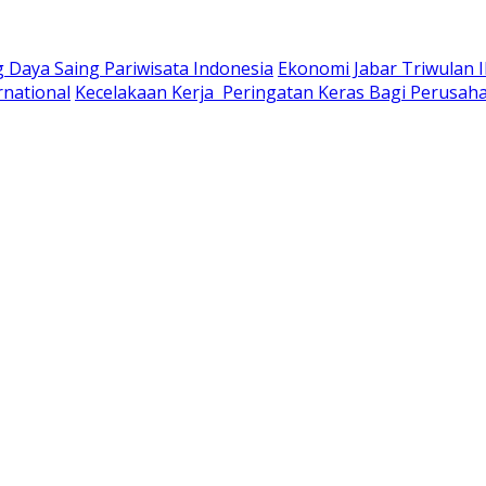
 Daya Saing Pariwisata Indonesia
Ekonomi Jabar Triwulan 
rnational
Kecelakaan Kerja Peringatan Keras Bagi Perusah