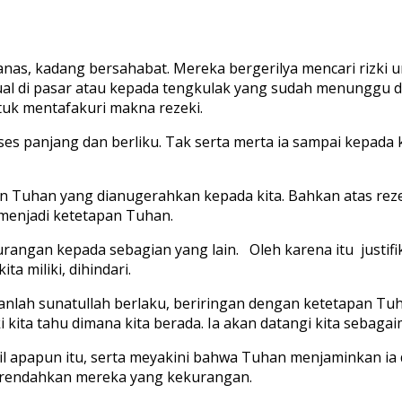
, kadang bersahabat. Mereka bergerilya mencari rizki un
al di pasar atau kepada tengkulak yang sudah menunggu di b
untuk mentafakuri makna rezeki.
es panjang dan berliku. Tak serta merta ia sampai kepada 
an Tuhan yang dianugerahkan kepada kita. Bahkan atas re
h menjadi ketetapan Tuhan.
angan kepada sebagian yang lain. Oleh karena itu justifik
a miliki, dihindari.
kanlah sunatullah berlaku, beriringan dengan ketetapan T
ki kita tahu dimana kita berada. Ia akan datangi kita sebaga
cil apapun itu, serta meyakini bahwa Tuhan menjaminkan ia
 merendahkan mereka yang kekurangan.