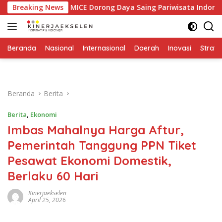
Langsung
 Industri MICE Dorong Daya Saing Pariwisata Indonesia
Breaking News
ke
konten
Beranda
Nasional
Internasional
Daerah
Inovasi
Strate
Beranda
Berita
Berita
,
Ekonomi
Imbas Mahalnya Harga Aftur,
Pemerintah Tanggung PPN Tiket
Pesawat Ekonomi Domestik,
Berlaku 60 Hari
Kinerjaekselen
April 25, 2026