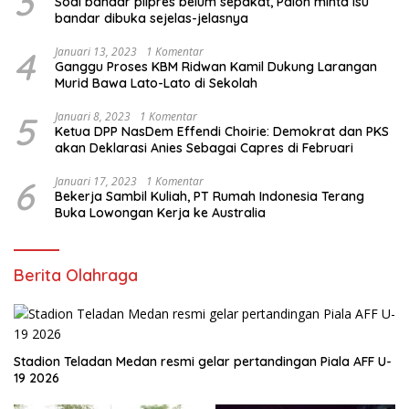
3
Soal bandar pilpres belum sepakat, Paloh minta isu
bandar dibuka sejelas-jelasnya
4
Januari 13, 2023
1 Komentar
Ganggu Proses KBM Ridwan Kamil Dukung Larangan
Murid Bawa Lato-Lato di Sekolah
5
Januari 8, 2023
1 Komentar
Ketua DPP NasDem Effendi Choirie: Demokrat dan PKS
akan Deklarasi Anies Sebagai Capres di Februari
6
Januari 17, 2023
1 Komentar
Bekerja Sambil Kuliah, PT Rumah Indonesia Terang
Buka Lowongan Kerja ke Australia
Berita Olahraga
Stadion Teladan Medan resmi gelar pertandingan Piala AFF U-
19 2026