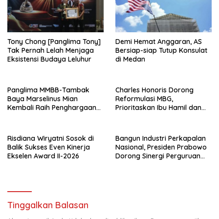
Tony Chong [Panglima Tony]
Demi Hemat Anggaran, AS
Tak Pernah Lelah Menjaga
Bersiap-siap Tutup Konsulat
Eksistensi Budaya Leluhur
di Medan
Panglima MMBB-Tambak
Charles Honoris Dorong
Baya Marselinus Mian
Reformulasi MBG,
Kembali Raih Penghargaan
Prioritaskan Ibu Hamil dan
Kinerja Ekselen Award II-
Anak Rentan Stunting
2026
Risdiana Wiryatni Sosok di
Bangun Industri Perkapalan
Balik Sukses Even Kinerja
Nasional, Presiden Prabowo
Ekselen Award II-2026
Dorong Sinergi Perguruan
Tinggi dan PT PAL
Tinggalkan Balasan