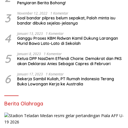
Penyiaran Berita Bohong!
3
November 12, 2022
1 Komentar
Soal bandar pilpres belum sepakat, Paloh minta isu
bandar dibuka sejelas-jelasnya
4
Januari 13, 2023
1 Komentar
Ganggu Proses KBM Ridwan Kamil Dukung Larangan
Murid Bawa Lato-Lato di Sekolah
5
Januari 8, 2023
1 Komentar
Ketua DPP NasDem Effendi Choirie: Demokrat dan PKS
akan Deklarasi Anies Sebagai Capres di Februari
6
Januari 17, 2023
1 Komentar
Bekerja Sambil Kuliah, PT Rumah Indonesia Terang
Buka Lowongan Kerja ke Australia
Berita Olahraga