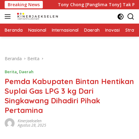
Langsung
iapa?
Breaking News
Tony Chong [Panglima Tony] Tak Pernah Lelah Me
ke
konten
Beranda
Nasional
Internasional
Daerah
Inovasi
Strate
Beranda
Berita
Berita
,
Daerah
Pemda Kabupaten Bintan Hentikan
Suplai Gas LPG 3 kg Dari
Singkawang Dihadiri Pihak
Pertamina
Kinerjaekselen
Agustus 28, 2025