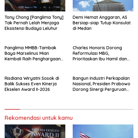
Tony Chong [Panglima Tony]
Demi Hemat Anggaran, AS
Tak Pernah Lelah Menjaga
Bersiap-siap Tutup Konsulat
Eksistensi Budaya Leluhur
di Medan
Panglima MMBB-Tambak
Charles Honoris Dorong
Baya Marselinus Mian
Reformulasi MBG,
Kembali Raih Penghargaan
Prioritaskan Ibu Hamil dan
Kinerja Ekselen Award II-
Anak Rentan Stunting
2026
Risdiana Wiryatni Sosok di
Bangun Industri Perkapalan
Balik Sukses Even Kinerja
Nasional, Presiden Prabowo
Ekselen Award II-2026
Dorong Sinergi Perguruan
Tinggi dan PT PAL
Rekomendasi untuk kamu