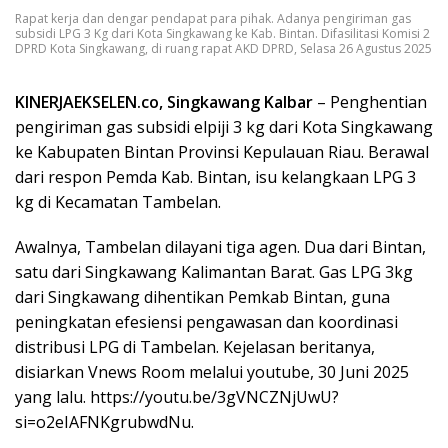
Rapat kerja dan dengar pendapat para pihak. Adanya pengiriman gas
subsidi LPG 3 Kg dari Kota Singkawang ke Kab. Bintan. Difasilitasi Komisi 2
DPRD Kota Singkawang, di ruang rapat AKD DPRD, Selasa 26 Agustus 2025
KINERJAEKSELEN.co, Singkawang Kalbar
– Penghentian
pengiriman gas subsidi elpiji 3 kg dari Kota Singkawang
ke Kabupaten Bintan Provinsi Kepulauan Riau. Berawal
dari respon Pemda Kab. Bintan, isu kelangkaan LPG 3
kg di Kecamatan Tambelan.
Awalnya, Tambelan dilayani tiga agen. Dua dari Bintan,
satu dari Singkawang Kalimantan Barat. Gas LPG 3kg
dari Singkawang dihentikan Pemkab Bintan, guna
peningkatan efesiensi pengawasan dan koordinasi
distribusi LPG di Tambelan. Kejelasan beritanya,
disiarkan Vnews Room melalui youtube, 30 Juni 2025
yang lalu. https://youtu.be/3gVNCZNjUwU?
si=o2eIAFNKgrubwdNu.