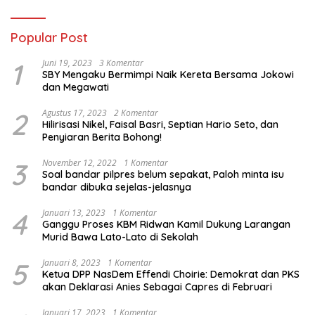
Popular Post
1
Juni 19, 2023
3 Komentar
SBY Mengaku Bermimpi Naik Kereta Bersama Jokowi
dan Megawati
2
Agustus 17, 2023
2 Komentar
Hilirisasi Nikel, Faisal Basri, Septian Hario Seto, dan
Penyiaran Berita Bohong!
3
November 12, 2022
1 Komentar
Soal bandar pilpres belum sepakat, Paloh minta isu
bandar dibuka sejelas-jelasnya
4
Januari 13, 2023
1 Komentar
Ganggu Proses KBM Ridwan Kamil Dukung Larangan
Murid Bawa Lato-Lato di Sekolah
5
Januari 8, 2023
1 Komentar
Ketua DPP NasDem Effendi Choirie: Demokrat dan PKS
akan Deklarasi Anies Sebagai Capres di Februari
Januari 17, 2023
1 Komentar