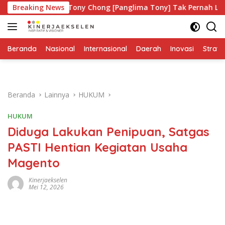
Langsung
Breaking News
Tony Chong [Panglima Tony] Tak Pernah Lelah Menjaga E
ke
konten
Beranda
Nasional
Internasional
Daerah
Inovasi
Strate
Beranda
Lainnya
HUKUM
HUKUM
Diduga Lakukan Penipuan, Satgas
PASTI Hentian Kegiatan Usaha
Magento
Kinerjaekselen
Mei 12, 2026