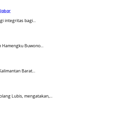
 Jabar
i integritas bagi…
ltan Hamengku Buwono…
Kalimantan Barat…
olang Lubis, mengatakan,…