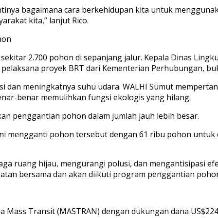
inya bagaimana cara berkehidupan kita untuk menggunaka
akat kita,” lanjut Rico.
hon
itar 2.700 pohon di sepanjang jalur. Kepala Dinas Lingk
r pelaksana proyek BRT dari Kementerian Perhubungan, b
usi dan meningkatnya suhu udara. WALHI Sumut mempertanya
ar-benar memulihkan fungsi ekologis yang hilang.
kan penggantian pohon dalam jumlah jauh lebih besar.
 mengganti pohon tersebut dengan 61 ribu pohon untuk dit
a ruang hijau, mengurangi polusi, dan mengantisipasi ef
tan bersama dan akan diikuti program penggantian pohon 
a Mass Transit (MASTRAN) dengan dukungan dana US$224 ju