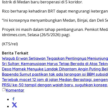
listrik di Medan baru beroperasi di 5 koridor.
Rico berharap kehadiran BRT dapat mengurangi ketergan
“Ini konsepnya menyambungkan Medan, Binjai, dan Deli Se
Proyek ini masih dalam tahap pembangunan. Pemkot Meda
idntimes.com, Selasa (26/5/2026) pagi.
(KTS/rel)
Berita Terkait
Wagub Erwan Setiawan Tegaskan Pentingnya Menjunjung 
Sri Sultan: Kemanusiaan Harus Tetap Berada di Atas Tekn
Desa Mamek Menyuke Landak Dihantam Angin Puting Bel
Bapenda Sumut pastikan tak ada larangan isi BBM subsi
Terjebak macet 12 jam di jalan Medan-Berastagi, penge
PRSU ke-50 tampil dengan wajah baru, suguhkan konsep 
Komentar