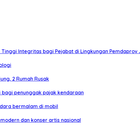
Tinggi Integritas bagi Pejabat di Lingkungan Pemdaprov
ologi
iung, 2 Rumah Rusak
di bagi penunggak pajak kendaraan
ndara bermalam di mobil
modern dan konser artis nasional