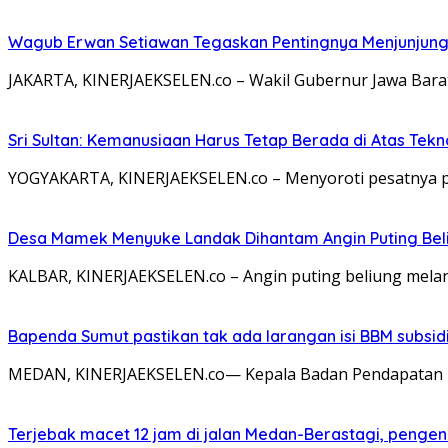
Wagub Erwan Setiawan Tegaskan Pentingnya Menjunjung 
JAKARTA, KINERJAEKSELEN.co – Wakil Gubernur Jawa Bara
Sri Sultan: Kemanusiaan Harus Tetap Berada di Atas Tekn
YOGYAKARTA, KINERJAEKSELEN.co – Menyoroti pesatnya p
Desa Mamek Menyuke Landak Dihantam Angin Puting Bel
KALBAR, KINERJAEKSELEN.co – Angin puting beliung mel
Bapenda Sumut pastikan tak ada larangan isi BBM subsi
MEDAN, KINERJAEKSELEN.co— Kepala Badan Pendapatan Da
Terjebak macet 12 jam di jalan Medan-Berastagi, penge