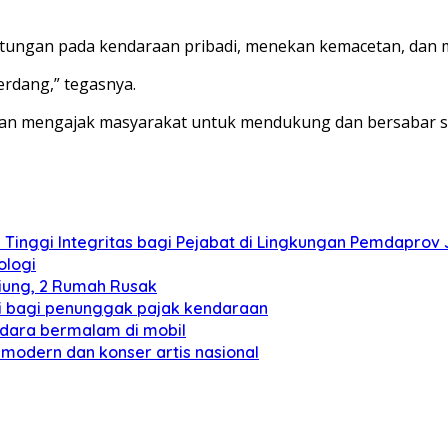
tungan pada kendaraan pribadi, menekan kemacetan, dan m
rdang,” tegasnya.
n mengajak masyarakat untuk mendukung dan bersabar sela
Tinggi Integritas bagi Pejabat di Lingkungan Pemdaprov
ologi
iung, 2 Rumah Rusak
di bagi penunggak pajak kendaraan
ndara bermalam di mobil
modern dan konser artis nasional