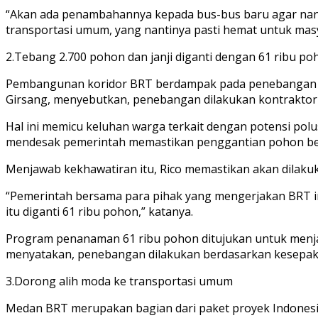
“Akan ada penambahannya kepada bus-bus baru agar nant
transportasi umum, yang nantinya pasti hemat untuk masyar
2.Tebang 2.700 pohon dan janji diganti dengan 61 ribu po
Pembangunan koridor BRT berdampak pada penebangan sek
Girsang, menyebutkan, penebangan dilakukan kontrakto
Hal ini memicu keluhan warga terkait dengan potensi pol
mendesak pemerintah memastikan penggantian pohon ben
Menjawab kekhawatiran itu, Rico memastikan akan dilaku
“Pemerintah bersama para pihak yang mengerjakan BRT ini
itu diganti 61 ribu pohon,” katanya.
Program penanaman 61 ribu pohon ditujukan untuk menjag
menyatakan, penebangan dilakukan berdasarkan kesepaka
3.Dorong alih moda ke transportasi umum
Medan BRT merupakan bagian dari paket proyek Indonesi