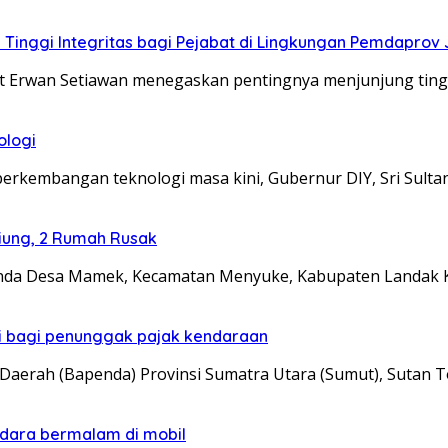
Tinggi Integritas bagi Pejabat di Lingkungan Pemdaprov
t Erwan Setiawan menegaskan pentingnya menjunjung tingg
ologi
erkembangan teknologi masa kini, Gubernur DIY, Sri Su
iung, 2 Rumah Rusak
anda Desa Mamek, Kecamatan Menyuke, Kabupaten Landak 
di bagi penunggak pajak kendaraan
erah (Bapenda) Provinsi Sumatra Utara (Sumut), Sutan T
ndara bermalam di mobil