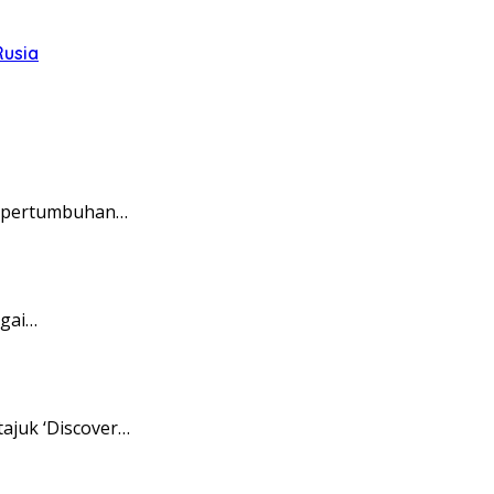
Rusia
ak pertumbuhan…
agai…
ajuk ‘Discover…