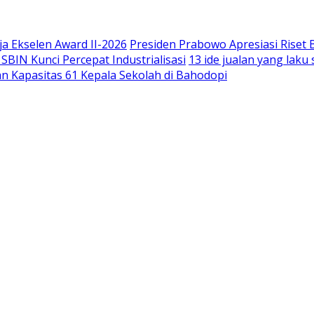
a Ekselen Award II-2026
Presiden Prabowo Apresiasi Riset
IN Kunci Percepat Industrialisasi
13 ide jualan yang lak
n Kapasitas 61 Kepala Sekolah di Bahodopi