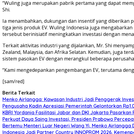
“Wuling juga merupakan pabrik pertama yang dapat mempr
Shi.
Ia menambahkan, dukungan dan insentif yang diberikan 
tiga jenis produk EV. Wuling Indonesia juga mengabarkan
tersebut berinisiatif meningkatkan investasi dengan men
Terkait aktivitas industri yang dijalankan, Mr. Shi menya
Zealand, Malaysia, dan Afrika Selatan. Kemudian, juga t
sistem pasokan EV dengan merangkul beberapa perusahaan
“Kami mengedepankan pengembangan EV, terutama dengan 
[sam/red]
Berita Terkait
Menko Airlangga: Kawasan Industri Jadi Penggerak Inve
Pengusaha Kadin Apresiasi Pemerintah Gelontorkan Rp1.
KBRI Yordania Fasilitasi Jabar dan DKI Jakarta Pasarkan P
Perkuat Daya Saing Investasi, Presiden Prabowo Percepa
Bertemu Menteri Luar Negeri Wang Yi, Menko Airlangga 
Indonesia Jadi Partner Country INNOPROM 2026, Kemenp