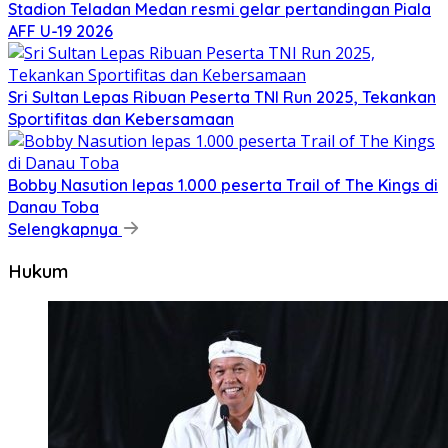
Stadion Teladan Medan resmi gelar pertandingan Piala
AFF U-19 2026
Sri Sultan Lepas Ribuan Peserta TNI Run 2025, Tekankan
Sportifitas dan Kebersamaan
Bobby Nasution lepas 1.000 peserta Trail of The Kings di
Danau Toba
Selengkapnya
Hukum