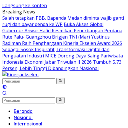
Langsung ke konten
Breaking News
Salah tetapkan PBB, Bapenda Medan diminta wajib ganti
rugi dan bayar denda ke WP
Buka Akses Global,
Gubernur Anwar Hafid Resmikan Penerbangan Perdana
Rute Palu- Guangzhou
Brigjen TNI (Mar) Yustinus
Radiman Raih Penghargaan Kinerja Ekselen Award 2026
Sebagai Sosok Inspiratif
Transformasi Digital dan
Penguatan Industri MICE Dorong Daya Saing Pariwisata
Indonesia
Ekonomi Jabar Triwulan II 2026 Tumbuh 5,73
Persen, Lebih Tinggi Dibandingkan Nasional
Beranda
Nasional
Internasional