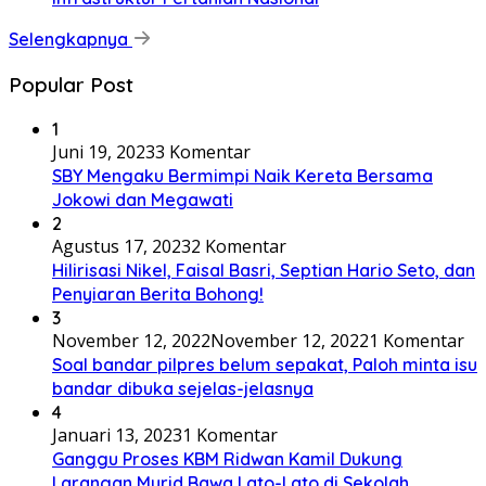
Selengkapnya
Popular Post
1
Juni 19, 2023
3 Komentar
SBY Mengaku Bermimpi Naik Kereta Bersama
Jokowi dan Megawati
2
Agustus 17, 2023
2 Komentar
Hilirisasi Nikel, Faisal Basri, Septian Hario Seto, dan
Penyiaran Berita Bohong!
3
November 12, 2022
November 12, 2022
1 Komentar
Soal bandar pilpres belum sepakat, Paloh minta isu
bandar dibuka sejelas-jelasnya
4
Januari 13, 2023
1 Komentar
Ganggu Proses KBM Ridwan Kamil Dukung
Larangan Murid Bawa Lato-Lato di Sekolah