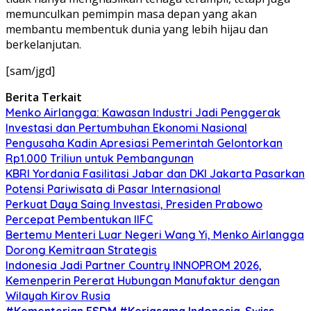
memunculkan pemimpin masa depan yang akan
membantu membentuk dunia yang lebih hijau dan
berkelanjutan.
[sam/jgd]
Berita Terkait
Menko Airlangga: Kawasan Industri Jadi Penggerak
Investasi dan Pertumbuhan Ekonomi Nasional
Pengusaha Kadin Apresiasi Pemerintah Gelontorkan
Rp1.000 Triliun untuk Pembangunan
KBRI Yordania Fasilitasi Jabar dan DKI Jakarta Pasarkan
Potensi Pariwisata di Pasar Internasional
Perkuat Daya Saing Investasi, Presiden Prabowo
Percepat Pembentukan IIFC
Bertemu Menteri Luar Negeri Wang Yi, Menko Airlangga
Dorong Kemitraan Strategis
Indonesia Jadi Partner Country INNOPROM 2026,
Kemenperin Pererat Hubungan Manufaktur dengan
Wilayah Kirov Rusia
#Kementerian ESDM
#Kerjasama Indonesia-Swiss