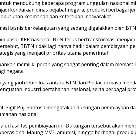
an untuk mendukung beberapa program unggulan nasional mi
jadi kendaraan dinas pejabat negara, produksi berbagai j
kebutuhan keamanan dan ketertiban masyarakat.
ormasi bisnis berkelanjutan yang sedang digalakkan oleh BT
pin pasar KPR nasional, BTN terus bertransformasi menjadi
ersebut, BBTN tidak lagi hanya hadir dalam pembiayaan pe
ategis yang menjadi prioritas utama pemerintah.
ankan memiliki peran yang sangat penting dalam memastika
gi negara.
si yang jauh lebih luas antara BTN dan Pindad di masa men
penguatan industri pertahanan nasional, serta berbagai pr
of. Sigit Puji Santosa mengatakan dukungan pembiayaan d
amanan nasional.
alui fasilitas pembiayaan ini. Dukungan tersebut akan m
an operasional Maung MV3, amunisi, hingga berbagai produ