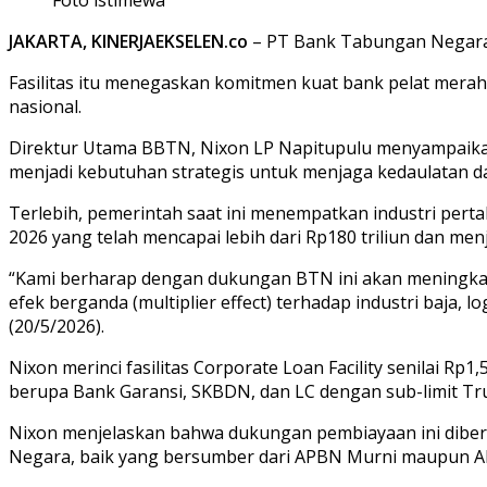
JAKARTA, KINERJAEKSELEN.co
– PT Bank Tabungan Negara T
Fasilitas itu menegaskan komitmen kuat bank pelat mera
nasional.
Direktur Utama BBTN, Nixon LP Napitupulu menyampaikan 
menjadi kebutuhan strategis untuk menjaga kedaulatan d
Terlebih, pemerintah saat ini menempatkan industri pert
2026 yang telah mencapai lebih dari Rp180 triliun dan me
“Kami berharap dengan dukungan BTN ini akan meningkat
efek berganda (multiplier effect) terhadap industri baja, l
(20/5/2026).
Nixon merinci fasilitas Corporate Loan Facility senilai Rp1
berupa Bank Garansi, SKBDN, dan LC dengan sub-limit Trus
Nixon menjelaskan bahwa dukungan pembiayaan ini diberi
Negara, baik yang bersumber dari APBN Murni maupun APB