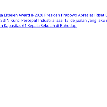
a Ekselen Award II-2026
Presiden Prabowo Apresiasi Riset
IN Kunci Percepat Industrialisasi
13 ide jualan yang lak
n Kapasitas 61 Kepala Sekolah di Bahodopi