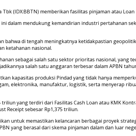
bk (IDX:BBTN) memberikan fasilitas pinjaman atau Loan Fac
h ini dalam mendukung kemandirian industri pertahanan 
bahwa di tengah meningkatnya ketidakpastian geopolitik 
an ketahanan nasional.
ahanan sebagai salah satu sektor prioritas nasional, yang
njadikannya salah satu anggaran terbesar dalam APBN tahun 
kan kapasitas produksi Pindad yang tidak hanya memperku
ogam, elektronika, manufaktur, logistik, serta menyerap ribu
,5 triliun yang terdiri dari Fasilitas Cash Loan atau KMK Kon
t Receipt sebesar Rp1,375 triliun.
kan untuk memastikan kelancaran berbagai proyek strateg
N yang berasal dari skema pinjaman dalam dan luar neger