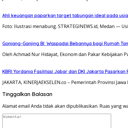
Ahli keuangan paparkan target tabungan ideal pada usia 
Foto: Ilustrasi menabung. STRATEGINEWS.id, Medan — Usi
Gonjang-Ganjing BI: Waspadai Bebannya bagi Rumah T
Oleh Achmad Nur Hidayat, Ekonom dan Pakar Kebijakan P
KBRI Yordania Fasilitasi Jabar dan DKI Jakarta Pasarkan P
JAKARTA, KINERJAEKSELEN.co – Pemerintah Provinsi Jawa B
Tinggalkan Balasan
Alamat email Anda tidak akan dipublikasikan.
Ruas yang wa