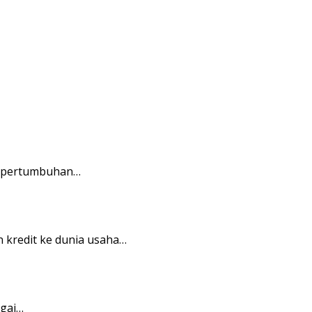
ak pertumbuhan…
kredit ke dunia usaha…
agai…