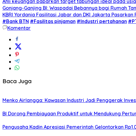
Ahli keuangan paparkan target tabungan ideal pada usia 
Gonjang-Ganjing BI: Waspadai Bebannya bagi Rumah T
KBRI Yordania Fasilitasi Jabar dan DKI Jakarta Pasarkan P
#Bank BTN
#Fasilitas pinjaman
#Industri pertahanan
#P
Komentar
Baca Juga
Menko Airlangga: Kawasan Industri Jadi Penggerak Inve
BI Dorong Pembiayaan Produktif untuk Mendukung Pert
Pengusaha Kadin Apresiasi Pemerintah Gelontorkan Rp1.