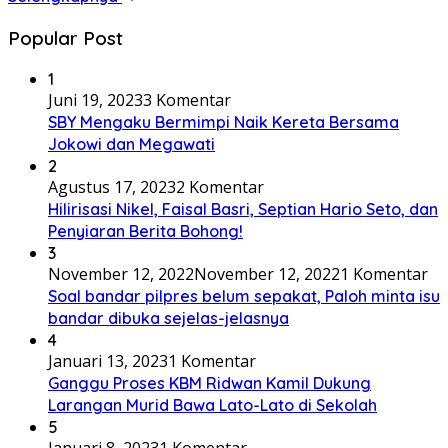
Popular Post
1
Juni 19, 2023
3 Komentar
SBY Mengaku Bermimpi Naik Kereta Bersama
Jokowi dan Megawati
2
Agustus 17, 2023
2 Komentar
Hilirisasi Nikel, Faisal Basri, Septian Hario Seto, dan
Penyiaran Berita Bohong!
3
November 12, 2022
November 12, 2022
1 Komentar
Soal bandar pilpres belum sepakat, Paloh minta isu
bandar dibuka sejelas-jelasnya
4
Januari 13, 2023
1 Komentar
Ganggu Proses KBM Ridwan Kamil Dukung
Larangan Murid Bawa Lato-Lato di Sekolah
5