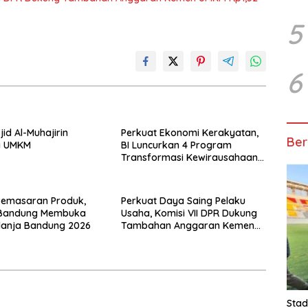
5
6
id Al-Muhajirin
Perkuat Ekonomi Kerakyatan,
Ber
a UMKM
BI Luncurkan 4 Program
Transformasi Kewirausahaan
UMKM Terpadu
Pemasaran Produk,
Perkuat Daya Saing Pelaku
Bandung Membuka
Usaha, Komisi VII DPR Dukung
lanja Bandung 2026
Tambahan Anggaran Kemen
UMKM Rp1,52 Triliun
Stad