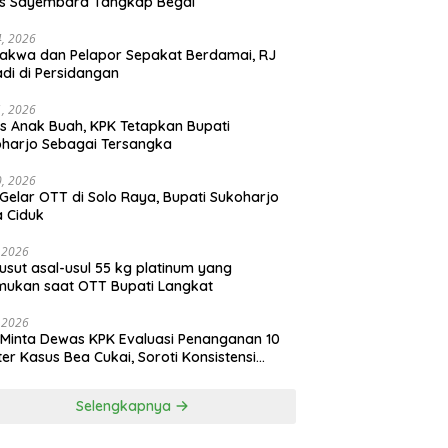
as Sayembara Tangkap Begal
14, 2026
akwa dan Pelapor Sepakat Berdamai, RJ
adi di Persidangan
11, 2026
s Anak Buah, KPK Tetapkan Bupati
harjo Sebagai Tersangka
10, 2026
Gelar OTT di Solo Raya, Bupati Sukoharjo
 Ciduk
, 2026
usut asal-usul 55 kg platinum yang
mukan saat OTT Bupati Langkat
, 2026
Minta Dewas KPK Evaluasi Penanganan 10
ter Kasus Bea Cukai, Soroti Konsistensi
idikan
Selengkapnya