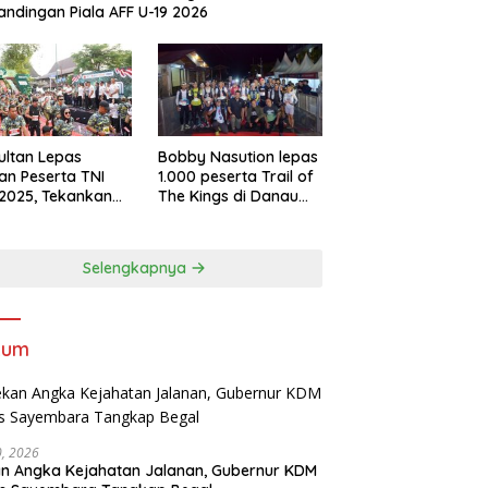
andingan Piala AFF U-19 2026
Sultan Lepas
Bobby Nasution lepas
an Peserta TNI
1.000 peserta Trail of
2025, Tekankan
The Kings di Danau
tifitas dan
Toba
ersamaan
Selengkapnya
kum
30, 2026
n Angka Kejahatan Jalanan, Gubernur KDM