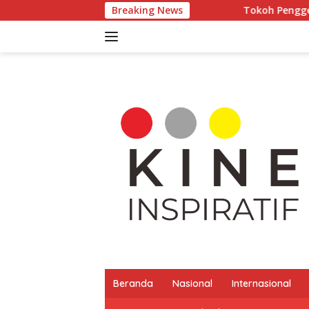
Langsung
Breaking News
Tokoh Penggerak Kebudayaan Lime
ke
konten
Beranda
Nasional
Internasional