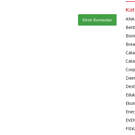
Kat
ANAL
Beri
Bisn
Brea
Cata
Cata
Corp
Dae
Dest
Eduk
Eko
Ener
EVE
FISK