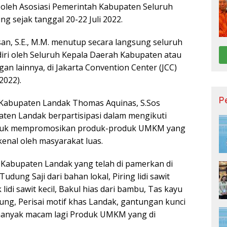
 oleh Asosiasi Pemerintah Kabupaten Seluruh
g sejak tanggal 20-22 Juli 2022.
san, S.E., M.M. menutup secara langsung seluruh
iri oleh Seluruh Kepala Daerah Kabupaten atau
n lainnya, di Jakarta Convention Center (JCC)
2022).
P
Kabupaten Landak Thomas Aquinas, S.Sos
en Landak berpartisipasi dalam mengikuti
 untuk mempromosikan produk-produk UMKM yang
kenal oleh masyarakat luas.
abupaten Landak yang telah di pamerkan di
dung Saji dari bahan lokal, Piring lidi sawit
lidi sawit kecil, Bakul hias dari bambu, Tas kayu
ung, Perisai motif khas Landak, gantungan kunci
 manyak macam lagi Produk UMKM yang di