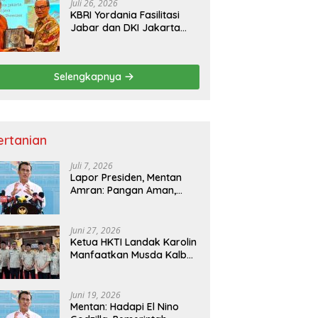
Juli 26, 2026
KBRI Yordania Fasilitasi
Jabar dan DKI Jakarta
Pasarkan Potensi
Pariwisata di Pasar
Internasional
Selengkapnya
ertanian
Juli 7, 2026
Lapor Presiden, Mentan
Amran: Pangan Aman,
Hilirisasi Dipercepat untuk
Kesejahteraan Petani
Juni 27, 2026
Ketua HKTI Landak Karolin
Manfaatkan Musda Kalbar
untuk Perkuat Sektor
Pangan
Juni 19, 2026
Mentan: Hadapi El Nino