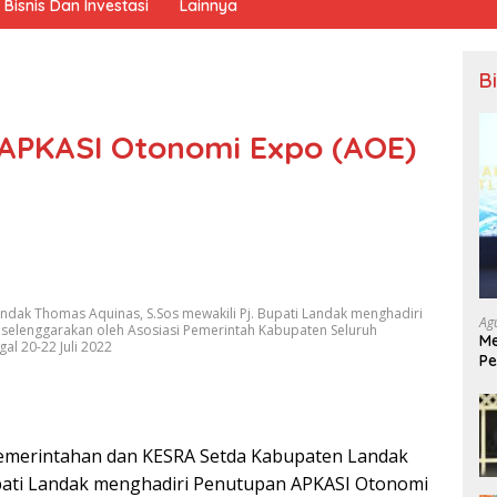
Bisnis Dan Investasi
Lainnya
B
 APKASI Otonomi Expo (AOE)
dak Thomas Aquinas, S.Sos mewakili Pj. Bupati Landak menghadiri
Ag
selenggarakan oleh Asosiasi Pemerintah Kabupaten Seluruh
Me
al 20-22 Juli 2022
Pe
Ek
Pemerintahan dan KESRA Setda Kabupaten Landak
upati Landak menghadiri Penutupan APKASI Otonomi