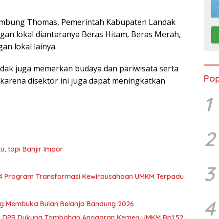
mbung Thomas, Pemerintah Kabupaten Landak
n lokal diantaranya Beras Hitam, Beras Merah,
an lokal lainya.
dak juga memerkan budaya dan pariwisata serta
Pop
 karena disektor ini juga dapat meningkatkan
1
2
, tapi Banjir Impor
3
n 4 Program Transformasi Kewirausahaan UMKM Terpadu
4
ng Membuka Bulan Belanja Bandung 2026
 VII DPR Dukung Tambahan Anggaran Kemen UMKM Rp1,52