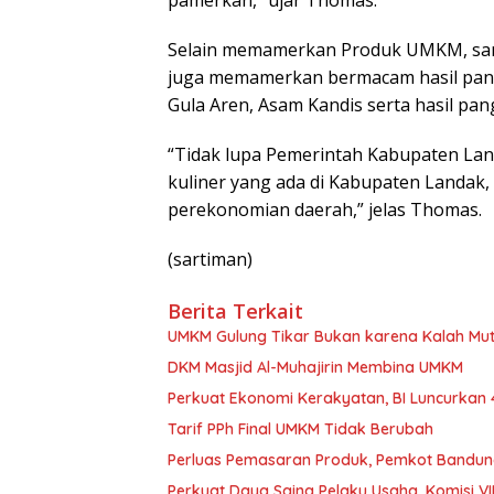
pamerkan,” ujar Thomas.
Selain memamerkan Produk UMKM, sa
juga memamerkan bermacam hasil panga
Gula Aren, Asam Kandis serta hasil pang
“Tidak lupa Pemerintah Kabupaten Lan
kuliner yang ada di Kabupaten Landak,
perekonomian daerah,” jelas Thomas.
(sartiman)
Berita Terkait
UMKM Gulung Tikar Bukan karena Kalah Mutu
DKM Masjid Al-Muhajirin Membina UMKM
Perkuat Ekonomi Kerakyatan, BI Luncurka
Tarif PPh Final UMKM Tidak Berubah
Perluas Pemasaran Produk, Pemkot Bandu
Perkuat Daya Saing Pelaku Usaha, Komisi