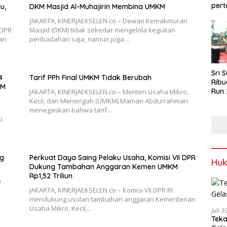
pert
u,
DKM Masjid Al-Muhajirin Membina UMKM
JAKARTA, KINERJAEKSELEN.co – Dewan Kemakmuran
 DPR
Masjid (DKM) tidak sekedar mengelola kegiatan
an
peribadahan saja, namun juga…
Sri 
4
Tarif PPh Final UMKM Tidak Berubah
Ribu
KM
Run 
JAKARTA, KINERJAEKSELEN.co – Menteri Usaha Mikro,
Spor
Kecil, dan Menengah (UMKM) Maman Abdurrahman
Keb
n
menegaskan bahwa tarif…
i
ng
Perkuat Daya Saing Pelaku Usaha, Komisi VII DPR
Hu
Dukung Tambahan Anggaran Kemen UMKM
Rp1,52 Triliun
a
JAKARTA, KINERJAEKSELEN.co – Komisi VII DPR RI
mendukung usulan tambahan anggaran Kementerian
Usaha Mikro, Kecil,…
Juli 
Teka