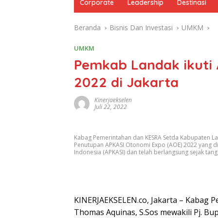
Corporate
Leadership
Destinasi
Beranda
Bisnis Dan Investasi
UMKM
UMKM
Pemkab Landak ikuti
2022 di Jakarta
Kinerjaekselen
Juli 22, 2022
Kabag Pemerintahan dan KESRA Setda Kabupaten Lan
Penutupan APKASI Otonomi Expo (AOE) 2022 yang di
Indonesia (APKASI) dan telah berlangsung sejak tangg
KINERJAEKSELEN.co, Jakarta – Kabag 
Thomas Aquinas, S.Sos mewakili Pj. B