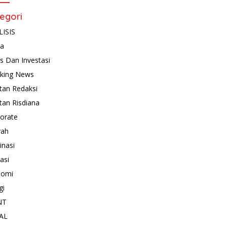
egori
ISIS
ta
is Dan Investasi
king News
tan Redaksi
tan Risdiana
orate
rah
inasi
asi
nomi
gi
NT
AL