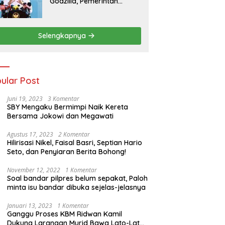
Godzilla, Pemerintah
Pastikan Kesiapan
Cadangan Pangan dan
Infrastruktur Pertanian
Selengkapnya
Nasional
ular Post
Juni 19, 2023
3 Komentar
SBY Mengaku Bermimpi Naik Kereta
Bersama Jokowi dan Megawati
Agustus 17, 2023
2 Komentar
Hilirisasi Nikel, Faisal Basri, Septian Hario
Seto, dan Penyiaran Berita Bohong!
November 12, 2022
1 Komentar
Soal bandar pilpres belum sepakat, Paloh
minta isu bandar dibuka sejelas-jelasnya
Januari 13, 2023
1 Komentar
Ganggu Proses KBM Ridwan Kamil
Dukung Larangan Murid Bawa Lato-Lato