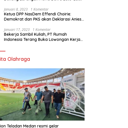
di Sekolah
Januari 8, 2023
1 Komentar
Ketua DPP NasDem Effendi Choirie:
Demokrat dan PKS akan Deklarasi Anies
Sebagai Capres di Februari
Januari 17, 2023
1 Komentar
Bekerja Sambil Kuliah, PT Rumah
Indonesia Terang Buka Lowongan Kerja
ke Australia
ita Olahraga
ion Teladan Medan resmi gelar