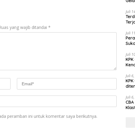
Gel
Juli 
Terd
Terj
Ruas yang wajib ditandai
*
Juli 
Pera
Suko
Juli 
KPK 
Kena
Juli 6
KPK 
dite
Juli 6
CBA 
Klas
Peny
ada peramban ini untuk komentar saya berikutnya.