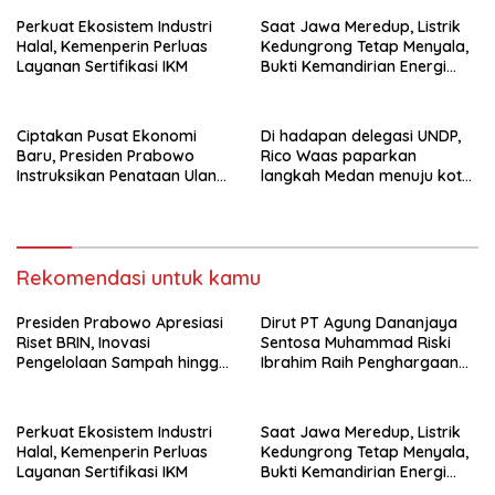
Perkuat Ekosistem Industri
Saat Jawa Meredup, Listrik
Halal, Kemenperin Perluas
Kedungrong Tetap Menyala,
Layanan Sertifikasi IKM
Bukti Kemandirian Energi
Masyarakat Desa
Ciptakan Pusat Ekonomi
Di hadapan delegasi UNDP,
Baru, Presiden Prabowo
Rico Waas paparkan
Instruksikan Penataan Ulang
langkah Medan menuju kota
Kawasan GBK
metropolitan berkelanjutan
Rekomendasi untuk kamu
Presiden Prabowo Apresiasi
Dirut PT Agung Dananjaya
Riset BRIN, Inovasi
Sentosa Muhammad Riski
Pengelolaan Sampah hingga
Ibrahim Raih Penghargaan
Material Ramah Lingkungan
Kinerja Ekselen Award 2026
Perkuat Ekosistem Industri
Saat Jawa Meredup, Listrik
Halal, Kemenperin Perluas
Kedungrong Tetap Menyala,
Layanan Sertifikasi IKM
Bukti Kemandirian Energi
Masyarakat Desa