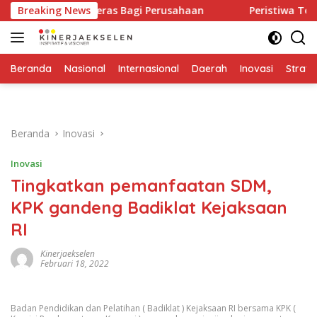
Langsung
 Peringatan Keras Bagi Perusahaan
Breaking News
Peristiwa Terjadi S
ke
konten
Beranda
Nasional
Internasional
Daerah
Inovasi
Strate
Beranda
Inovasi
Inovasi
Tingkatkan pemanfaatan SDM,
KPK gandeng Badiklat Kejaksaan
RI
Kinerjaekselen
Februari 18, 2022
Badan Pendidikan dan Pelatihan ( Badiklat ) Kejaksaan RI bersama KPK (