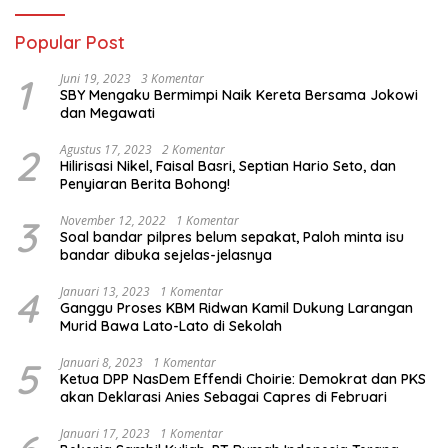
Popular Post
1
Juni 19, 2023
3 Komentar
SBY Mengaku Bermimpi Naik Kereta Bersama Jokowi
dan Megawati
2
Agustus 17, 2023
2 Komentar
Hilirisasi Nikel, Faisal Basri, Septian Hario Seto, dan
Penyiaran Berita Bohong!
3
November 12, 2022
1 Komentar
Soal bandar pilpres belum sepakat, Paloh minta isu
bandar dibuka sejelas-jelasnya
4
Januari 13, 2023
1 Komentar
Ganggu Proses KBM Ridwan Kamil Dukung Larangan
Murid Bawa Lato-Lato di Sekolah
5
Januari 8, 2023
1 Komentar
Ketua DPP NasDem Effendi Choirie: Demokrat dan PKS
akan Deklarasi Anies Sebagai Capres di Februari
Januari 17, 2023
1 Komentar