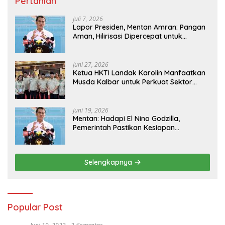
Pertanian
Juli 7, 2026
Lapor Presiden, Mentan Amran: Pangan
Aman, Hilirisasi Dipercepat untuk
Kesejahteraan Petani
Juni 27, 2026
Ketua HKTI Landak Karolin Manfaatkan
Musda Kalbar untuk Perkuat Sektor
Pangan
Juni 19, 2026
Mentan: Hadapi El Nino Godzilla,
Pemerintah Pastikan Kesiapan
Cadangan Pangan dan Infrastruktur
Pertanian Nasional
Selengkapnya
Popular Post