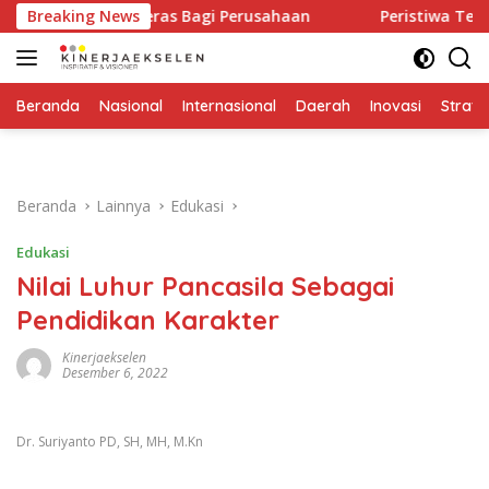
Langsung
ringatan Keras Bagi Perusahaan
Breaking News
Peristiwa Terjadi Seka
ke
konten
Beranda
Nasional
Internasional
Daerah
Inovasi
Strate
Beranda
Lainnya
Edukasi
Edukasi
Nilai Luhur Pancasila Sebagai
Pendidikan Karakter
Kinerjaekselen
Desember 6, 2022
Dr. Suriyanto PD, SH, MH, M.Kn