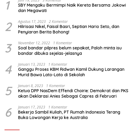
1
Juni 19, 2023
3 Komentar
SBY Mengaku Bermimpi Naik Kereta Bersama Jokowi
dan Megawati
2
Agustus 17, 2023
2 Komentar
Hilirisasi Nikel, Faisal Basri, Septian Hario Seto, dan
Penyiaran Berita Bohong!
3
November 12, 2022
1 Komentar
Soal bandar pilpres belum sepakat, Paloh minta isu
bandar dibuka sejelas-jelasnya
4
Januari 13, 2023
1 Komentar
Ganggu Proses KBM Ridwan Kamil Dukung Larangan
Murid Bawa Lato-Lato di Sekolah
5
Januari 8, 2023
1 Komentar
Ketua DPP NasDem Effendi Choirie: Demokrat dan PKS
akan Deklarasi Anies Sebagai Capres di Februari
6
Januari 17, 2023
1 Komentar
Bekerja Sambil Kuliah, PT Rumah Indonesia Terang
Buka Lowongan Kerja ke Australia