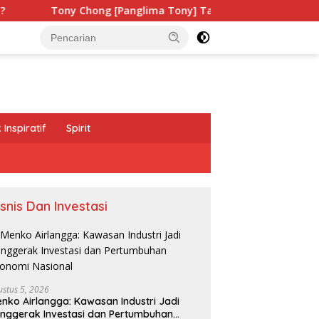
g [Panglima Tony] Tak Pernah Lelah Menjaga Eksistensi Budaya
Inspiratif
Spirit
isnis Dan Investasi
ustus 5, 2026
nko Airlangga: Kawasan Industri Jadi
nggerak Investasi dan Pertumbuhan