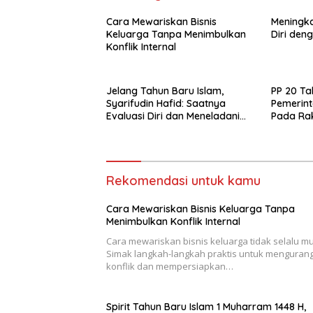
Cara Mewariskan Bisnis
Meningk
Keluarga Tanpa Menimbulkan
Diri deng
Konflik Internal
Jelang Tahun Baru Islam,
PP 20 Ta
Syarifudin Hafid: Saatnya
Pemerint
Evaluasi Diri dan Meneladani
Pada Rak
Nilai-nilai Hijrah Rasulullah
Rekomendasi untuk kamu
Cara Mewariskan Bisnis Keluarga Tanpa
Menimbulkan Konflik Internal
Cara mewariskan bisnis keluarga tidak selalu m
Simak langkah-langkah praktis untuk mengurang
konflik dan mempersiapkan…
Spirit Tahun Baru Islam 1 Muharram 1448 H,