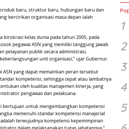
produk baru, struktur baru, hubungan baru dan
Pop
ang bercirikan organisasi masa depan ialah
1
birokrasi kelas dunia pada tahun 2005, pada
2
 sosok pegawai ASN yang memiliki tanggung jawab
 pelayanan publik secara administrasi,
berlangsungan unit organisasi,” ujar Gubernur.
3
ai ASN yang dapat memainkan peran tersebut
tandar kompetensi, sehingga cepat atau lambatnya
4
itentukan oleh kualitas manajemen kinerja, yang
inistrator pengawas dan pelaksana.
5
 ini bertujuan untuk mengembangkan kompetensi
 rangka memenuhi standar kompetensi manajerial
n adalah terwujudnya kompetensi kepemimpinan
6
istrator dalam melaksanakan tugas jabatannya,”