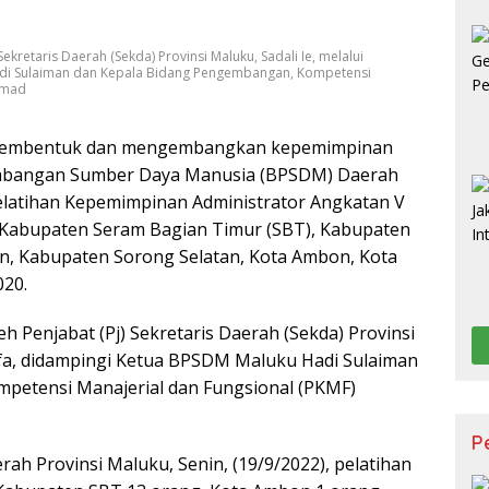
Ek
ekretaris Daerah (Sekda) Provinsi Maluku, Sadali Ie, melalui
adi Sulaiman dan Kepala Bidang Pengembangan, Kompetensi
Ahmad
 membentuk dan mengembangkan kepemimpinan
mbangan Sumber Daya Manusia (BPSDM) Daerah
elatihan Kepemimpinan Administrator Angkatan V
h Kabupaten Seram Bagian Timur (SBT), Kabupaten
n, Kabupaten Sorong Selatan, Kota Ambon, Kota
020.
eh Penjabat (Pj) Sekretaris Daerah (Sekda) Provinsi
tifa, didampingi Ketua BPSDM Maluku Hadi Sulaiman
petensi Manajerial dan Fungsional (PKMF)
P
ah Provinsi Maluku, Senin, (19/9/2022), pelatihan