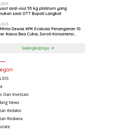
, 2026
usut asal-usul 55 kg platinum yang
mukan saat OTT Bupati Langkat
, 2026
Minta Dewas KPK Evaluasi Penanganan 10
ter Kasus Bea Cukai, Soroti Konsistensi
idikan
Selengkapnya
egori
ISIS
ta
is Dan Investasi
king News
tan Redaksi
tan Risdiana
orate