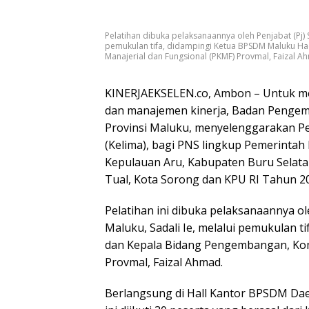
Pelatihan dibuka pelaksanaannya oleh Penjabat (Pj) S
pemukulan tifa, didampingi Ketua BPSDM Maluku H
Manajerial dan Fungsional (PKMF) Provmal, Faizal 
KINERJAEKSELEN.co, Ambon – Untuk
dan manajemen kinerja, Badan Penge
Provinsi Maluku, menyelenggarakan P
(Kelima), bagi PNS lingkup Pemerinta
Kepulauan Aru, Kabupaten Buru Selata
Tual, Kota Sorong dan KPU RI Tahun 2
Pelatihan ini dibuka pelaksanaannya ol
Maluku, Sadali Ie, melalui pemukulan 
dan Kepala Bidang Pengembangan, Kom
Provmal, Faizal Ahmad.
Berlangsung di Hall Kantor BPSDM Daer