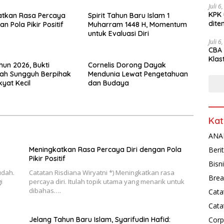
Juli 6
KPK 
atkan Rasa Percaya
Spirit Tahun Baru Islam 1
dite
an Pola Pikir Positif
Muharram 1448 H, Momentum
untuk Evaluasi Diri
Juli 6
CBA 
Klas
hun 2026, Bukti
Cornelis Dorong Dayak
Peny
ah Sungguh Berpihak
Mendunia Lewat Pengetahuan
yat Kecil
dan Budaya
Kat
ANAL
Meningkatkan Rasa Percaya Diri dengan Pola
Beri
Pikir Positif
Bisn
udah.
Catatan Risdiana Wiryatni *) Meningkatkan rasa
Brea
i
percaya diri. Itulah topik utama yang menarik untuk
dibahas….
Cata
Cata
Jelang Tahun Baru Islam, Syarifudin Hafid:
Corp