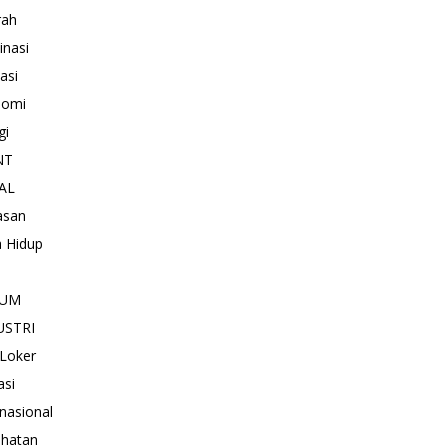
rah
inasi
asi
nomi
gi
NT
AL
asan
 Hidup
KUM
USTRI
 Loker
asi
rnasional
hatan