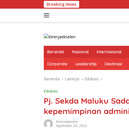
Langsung
Breaking News
Pertu
ke
konten
Beranda
Nasional
Internasional
Corporate
Leadership
Destinasi
Beranda
Lainnya
Edukasi
Edukasi
Pj. Sekda Maluku Sada
kepemimpinan admini
Kinerjaekselen
September 20, 2022