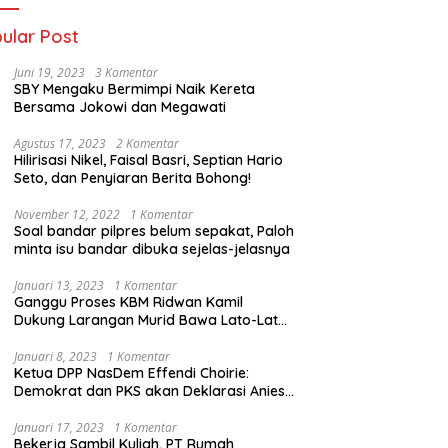
ular Post
Juni 19, 2023
3 Komentar
SBY Mengaku Bermimpi Naik Kereta
Bersama Jokowi dan Megawati
Agustus 17, 2023
2 Komentar
Hilirisasi Nikel, Faisal Basri, Septian Hario
Seto, dan Penyiaran Berita Bohong!
November 12, 2022
1 Komentar
Soal bandar pilpres belum sepakat, Paloh
minta isu bandar dibuka sejelas-jelasnya
Januari 13, 2023
1 Komentar
Ganggu Proses KBM Ridwan Kamil
Dukung Larangan Murid Bawa Lato-Lato
di Sekolah
Januari 8, 2023
1 Komentar
Ketua DPP NasDem Effendi Choirie:
Demokrat dan PKS akan Deklarasi Anies
Sebagai Capres di Februari
Januari 17, 2023
1 Komentar
Bekerja Sambil Kuliah, PT Rumah