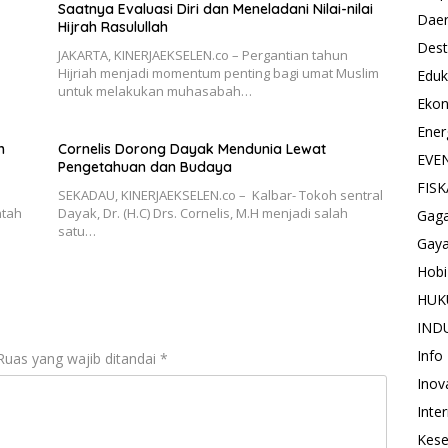
Saatnya Evaluasi Diri dan Meneladani Nilai-nilai
Dae
Hijrah Rasulullah
1
Dest
JAKARTA, KINERJAEKSELEN.co – Pergantian tahun
Hijriah menjadi momentum penting bagi umat Muslim
Eduk
untuk melakukan muhasabah…
Eko
Ener
h
Cornelis Dorong Dayak Mendunia Lewat
EVE
Pengetahuan dan Budaya
FISK
SEKADAU, KINERJAEKSELEN.co – Kalbar- Tokoh sentral
ntah
Dayak, Dr. (H.C) Drs. Cornelis, M.H menjadi salah
Gag
satu…
Gaya
Hobi
HU
IND
Info
Ruas yang wajib ditandai
*
Inov
Inte
Kese