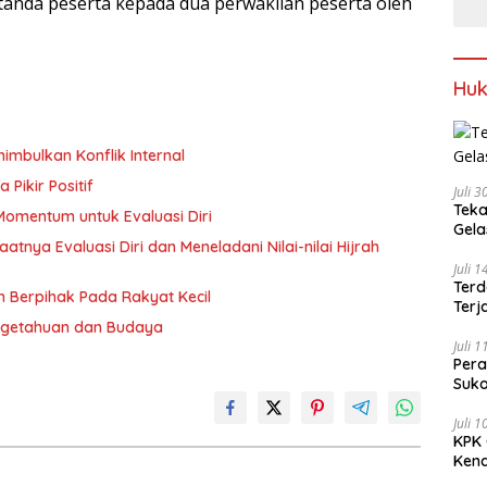
tanda peserta kepada dua perwakilan peserta oleh
Hu
imbulkan Konflik Internal
Pikir Positif
Juli 
Teka
 Momentum untuk Evaluasi Diri
Gel
aatnya Evaluasi Diri dan Meneladani Nilai-nilai Hijrah
Juli 
Terd
h Berpihak Pada Rakyat Kecil
Terj
ngetahuan dan Budaya
Juli 
Pera
Suko
Juli 
KPK 
Kena