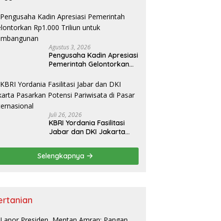
onomi Nasional
Agustus 3, 2026
Pengusaha Kadin Apresiasi
Pemerintah Gelontorkan
Rp1.000 Triliun untuk
Pembangunan
Juli 26, 2026
KBRI Yordania Fasilitasi
Jabar dan DKI Jakarta
Pasarkan Potensi
Pariwisata di Pasar
Selengkapnya
Internasional
ertanian