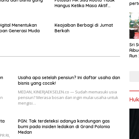
saha dan bisnis yang
Putusan MK Sisa Kuota Tidak
pert
Hangus Ketika Masa Aktif
Berakhir
Digital Menentukan
Keajaiban Berbagi di Jumat
pan Generasi Muda
Berkah
Sri 
Ribu
Run 
Spor
Keb
un
Usaha apa setelah pensiun? Ini daftar usaha dan
bisnis yang cocok!
MEDAN, KINERJAEKSELEN.co — Sudah memasuki usia
en
pensiun? Merasa bosan dan ingin mulai usaha untuk
Hu
mengisi…
ota
PGN: Tak terdeteksi adanya kandungan gas
bumi pada insiden ledakan di Grand Polonia
Medan
PR RI,