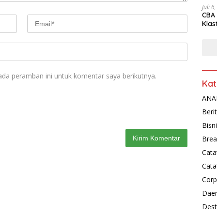
Juli 6
CBA 
Klas
Peny
ada peramban ini untuk komentar saya berikutnya.
Kat
ANAL
Beri
Bisn
Brea
Cata
Cata
Corp
Dae
Dest