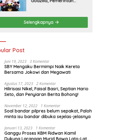
Godzilla, Pemerintah
Pastikan Kesiapan
Cadangan Pangan dan
Infrastruktur Pertanian
Selengkapnya
Nasional
ular Post
Juni 19, 2023
3 Komentar
SBY Mengaku Bermimpi Naik Kereta
Bersama Jokowi dan Megawati
Agustus 17, 2023
2 Komentar
Hilirisasi Nikel, Faisal Basri, Septian Hario
Seto, dan Penyiaran Berita Bohong!
November 12, 2022
1 Komentar
Soal bandar pilpres belum sepakat, Paloh
minta isu bandar dibuka sejelas-jelasnya
Januari 13, 2023
1 Komentar
Ganggu Proses KBM Ridwan Kamil
Dukung Larangan Murid Bawa Lato-Lato