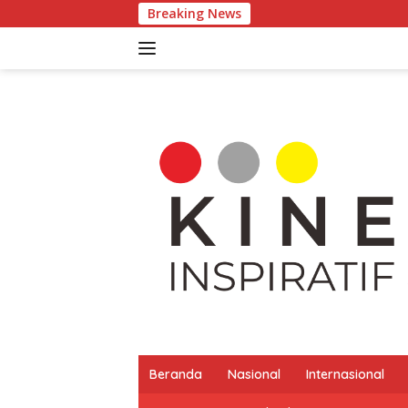
Langsung
Breaking News
Pertumbu
ke
konten
Beranda
Nasional
Internasional