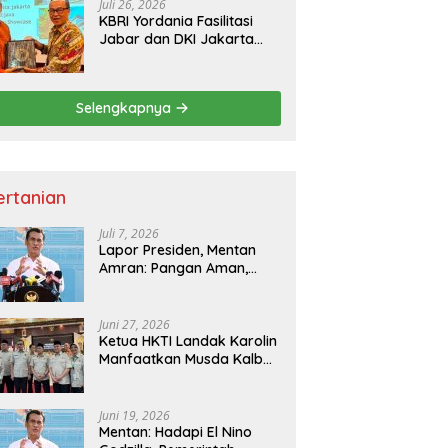
Juli 26, 2026
KBRI Yordania Fasilitasi
Jabar dan DKI Jakarta
Pasarkan Potensi
Pariwisata di Pasar
Internasional
Selengkapnya
ertanian
Juli 7, 2026
Lapor Presiden, Mentan
Amran: Pangan Aman,
Hilirisasi Dipercepat untuk
Kesejahteraan Petani
Juni 27, 2026
Ketua HKTI Landak Karolin
Manfaatkan Musda Kalbar
untuk Perkuat Sektor
Pangan
Juni 19, 2026
Mentan: Hadapi El Nino