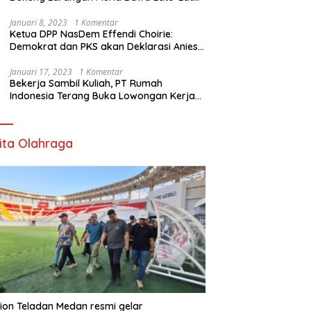
di Sekolah
Januari 8, 2023
1 Komentar
Ketua DPP NasDem Effendi Choirie:
Demokrat dan PKS akan Deklarasi Anies
Sebagai Capres di Februari
Januari 17, 2023
1 Komentar
Bekerja Sambil Kuliah, PT Rumah
Indonesia Terang Buka Lowongan Kerja
ke Australia
ita Olahraga
ion Teladan Medan resmi gelar