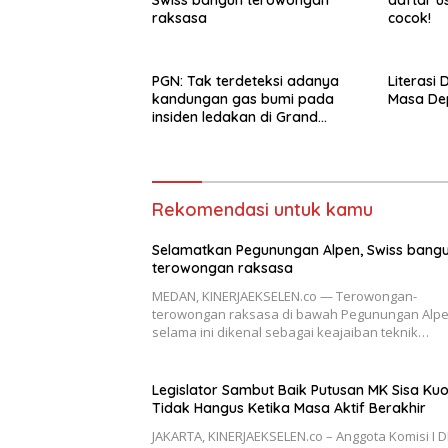
Swiss bangun terowongan
daftar u
raksasa
cocok!
PGN: Tak terdeteksi adanya
Literasi 
kandungan gas bumi pada
Masa De
insiden ledakan di Grand
Polonia Medan
Rekomendasi untuk kamu
Selamatkan Pegunungan Alpen, Swiss bang
terowongan raksasa
MEDAN, KINERJAEKSELEN.co — Terowongan-
terowongan raksasa di bawah Pegunungan Alp
selama ini dikenal sebagai keajaiban teknik…
Legislator Sambut Baik Putusan MK Sisa Ku
Tidak Hangus Ketika Masa Aktif Berakhir
JAKARTA, KINERJAEKSELEN.co – Anggota Komisi I D