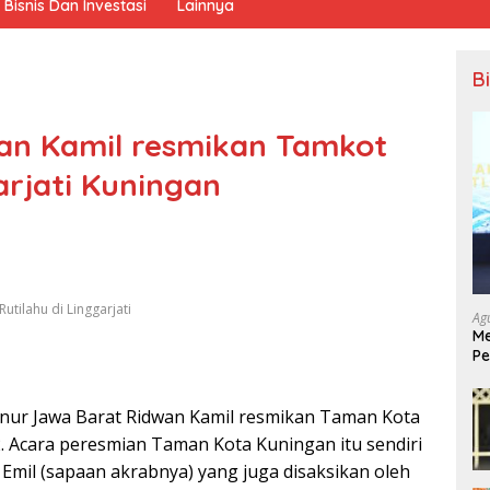
Bisnis Dan Investasi
Lainnya
B
an Kamil resmikan Tamkot
arjati Kuningan
tilahu di Linggarjati
Ag
Me
Pe
Ek
nur Jawa Barat Ridwan Kamil resmikan Taman Kota
. Acara peresmian Taman Kota Kuningan itu sendiri
 Emil (sapaan akrabnya) yang juga disaksikan oleh