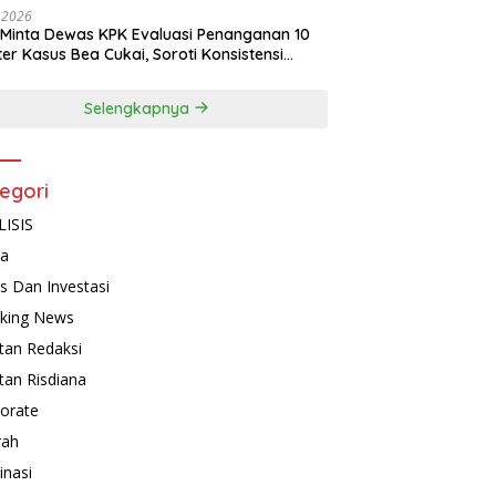
, 2026
Minta Dewas KPK Evaluasi Penanganan 10
ter Kasus Bea Cukai, Soroti Konsistensi
idikan
Selengkapnya
egori
ISIS
ta
is Dan Investasi
king News
tan Redaksi
tan Risdiana
orate
rah
inasi