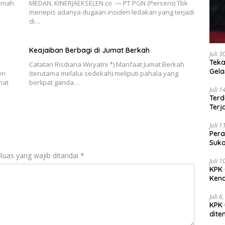
amah
MEDAN, KINERJAEKSELEN.co — PT PGN (Persero) Tbk
menepis adanya dugaan insiden ledakan yang terjadi
di…
Keajaiban Berbagi di Jumat Berkah
Juli 
Teka
Catatan Risdiana Wiryatni *) Manfaat Jumat Berkah
Gel
ri
(terutama melalui sedekah) meliputi pahala yang
mat
berlipat ganda…
Juli 
Terd
Terj
Juli 
Pera
Suko
Ruas yang wajib ditandai
*
Juli 
KPK 
Kena
Juli 6
KPK 
dite