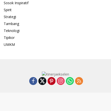
Sosok Inspiratif
Spirit
Strategi
Tambang
Teknologi
Tipikor
UMKM
Pedoman Media Cyber
Indeks
SUSUNAN REDAKSI
Kode Etik
Privacy Policy
Disclaimer
© 2023 - kinerjaekselen.co. All Rights Reserved.