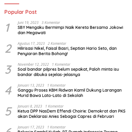
Popular Post
1
Juni 19, 2023
3 Komentar
SBY Mengaku Bermimpi Naik Kereta Bersama Jokowi
dan Megawati
2
Agustus 17, 2023
2 Komentar
Hilirisasi Nikel, Faisal Basri, Septian Hario Seto, dan
Penyiaran Berita Bohong!
3
November 12, 2022
1 Komentar
Soal bandar pilpres belum sepakat, Paloh minta isu
bandar dibuka sejelas-jelasnya
4
Januari 13, 2023
1 Komentar
Ganggu Proses KBM Ridwan Kamil Dukung Larangan
Murid Bawa Lato-Lato di Sekolah
5
Januari 8, 2023
1 Komentar
Ketua DPP NasDem Effendi Choirie: Demokrat dan PKS
akan Deklarasi Anies Sebagai Capres di Februari
Januari 17, 2023
1 Komentar