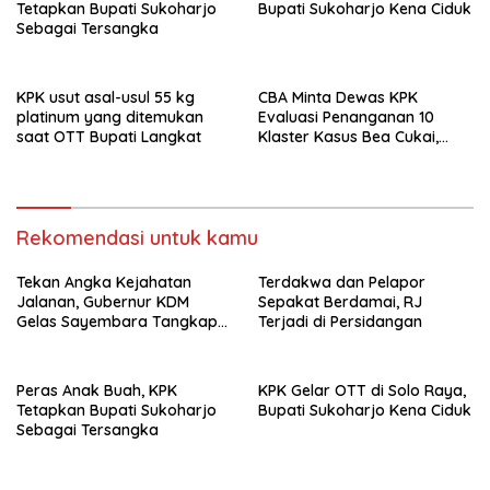
Tetapkan Bupati Sukoharjo
Bupati Sukoharjo Kena Ciduk
Sebagai Tersangka
KPK usut asal-usul 55 kg
CBA Minta Dewas KPK
platinum yang ditemukan
Evaluasi Penanganan 10
saat OTT Bupati Langkat
Klaster Kasus Bea Cukai,
Soroti Konsistensi Penyidikan
Rekomendasi untuk kamu
Tekan Angka Kejahatan
Terdakwa dan Pelapor
Jalanan, Gubernur KDM
Sepakat Berdamai, RJ
Gelas Sayembara Tangkap
Terjadi di Persidangan
Begal
Peras Anak Buah, KPK
KPK Gelar OTT di Solo Raya,
Tetapkan Bupati Sukoharjo
Bupati Sukoharjo Kena Ciduk
Sebagai Tersangka