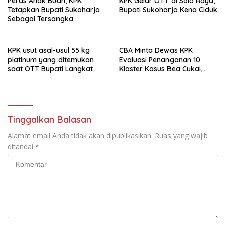
Peras Anak Buah, KPK
KPK Gelar OTT di Solo Raya,
Tetapkan Bupati Sukoharjo
Bupati Sukoharjo Kena Ciduk
Sebagai Tersangka
KPK usut asal-usul 55 kg
CBA Minta Dewas KPK
platinum yang ditemukan
Evaluasi Penanganan 10
saat OTT Bupati Langkat
Klaster Kasus Bea Cukai,
Soroti Konsistensi Penyidikan
Tinggalkan Balasan
Alamat email Anda tidak akan dipublikasikan.
Ruas yang wajib
ditandai
*