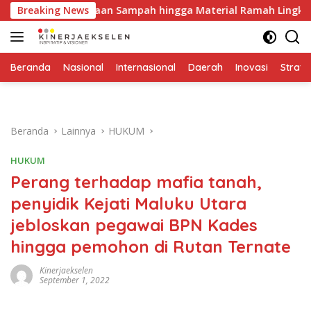
Langsung
asi Pengelolaan Sampah hingga Material Ramah Lingkungan
Breaking News
ke
konten
Beranda
Nasional
Internasional
Daerah
Inovasi
Strate
Beranda
Lainnya
HUKUM
HUKUM
Perang terhadap mafia tanah,
penyidik Kejati Maluku Utara
jebloskan pegawai BPN Kades
hingga pemohon di Rutan Ternate
Kinerjaekselen
September 1, 2022