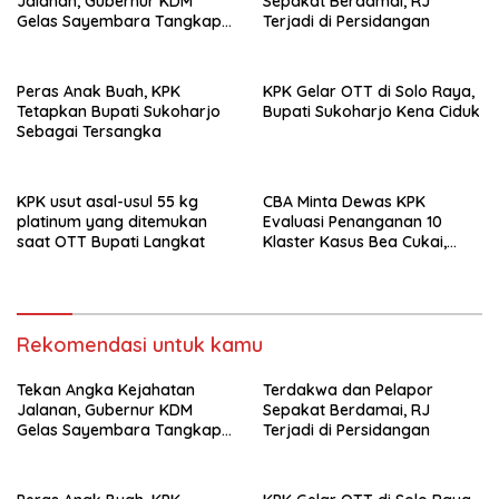
Jalanan, Gubernur KDM
Sepakat Berdamai, RJ
Gelas Sayembara Tangkap
Terjadi di Persidangan
Begal
Peras Anak Buah, KPK
KPK Gelar OTT di Solo Raya,
Tetapkan Bupati Sukoharjo
Bupati Sukoharjo Kena Ciduk
Sebagai Tersangka
KPK usut asal-usul 55 kg
CBA Minta Dewas KPK
platinum yang ditemukan
Evaluasi Penanganan 10
saat OTT Bupati Langkat
Klaster Kasus Bea Cukai,
Soroti Konsistensi Penyidikan
Rekomendasi untuk kamu
Tekan Angka Kejahatan
Terdakwa dan Pelapor
Jalanan, Gubernur KDM
Sepakat Berdamai, RJ
Gelas Sayembara Tangkap
Terjadi di Persidangan
Begal