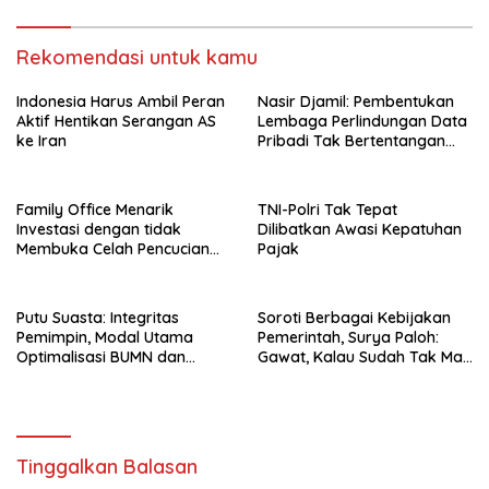
Rekomendasi untuk kamu
Indonesia Harus Ambil Peran
Nasir Djamil: Pembentukan
Aktif Hentikan Serangan AS
Lembaga Perlindungan Data
ke Iran
Pribadi Tak Bertentangan
Dengan UUD 45
Family Office Menarik
TNI-Polri Tak Tepat
Investasi dengan tidak
Dilibatkan Awasi Kepatuhan
Membuka Celah Pencucian
Pajak
Uang
Putu Suasta: Integritas
Soroti Berbagai Kebijakan
Pemimpin, Modal Utama
Pemerintah, Surya Paloh:
Optimalisasi BUMN dan
Gawat, Kalau Sudah Tak Mau
Basmi Korupsi
Dikoreksi
Tinggalkan Balasan