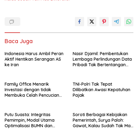
Baca Juga
Indonesia Harus Ambil Peran
Nasir Djamil: Pembentukan
Aktif Hentikan Serangan AS
Lembaga Perlindungan Data
ke Iran
Pribadi Tak Bertentangan
Dengan UUD 45
Family Office Menarik
TNI-Polri Tak Tepat
Investasi dengan tidak
Dilibatkan Awasi Kepatuhan
Membuka Celah Pencucian
Pajak
Uang
Putu Suasta: Integritas
Soroti Berbagai Kebijakan
Pemimpin, Modal Utama
Pemerintah, Surya Paloh:
Optimalisasi BUMN dan
Gawat, Kalau Sudah Tak Mau
Basmi Korupsi
Dikoreksi