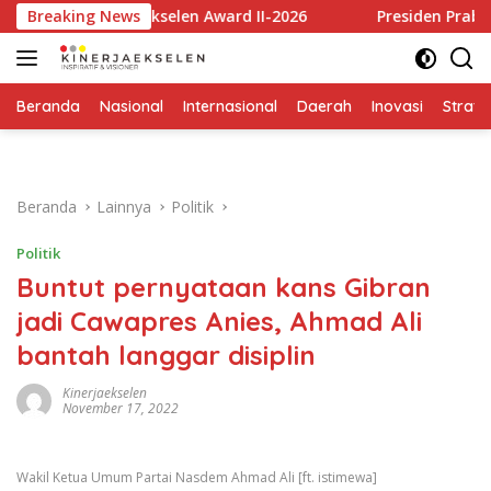
Langsung
inerja Ekselen Award II-2026
Breaking News
Presiden Prabowo Apresi
ke
konten
Beranda
Nasional
Internasional
Daerah
Inovasi
Strate
Beranda
Lainnya
Politik
Politik
Buntut pernyataan kans Gibran
jadi Cawapres Anies, Ahmad Ali
bantah langgar disiplin
Kinerjaekselen
November 17, 2022
Wakil Ketua Umum Partai Nasdem Ahmad Ali [ft. istimewa]